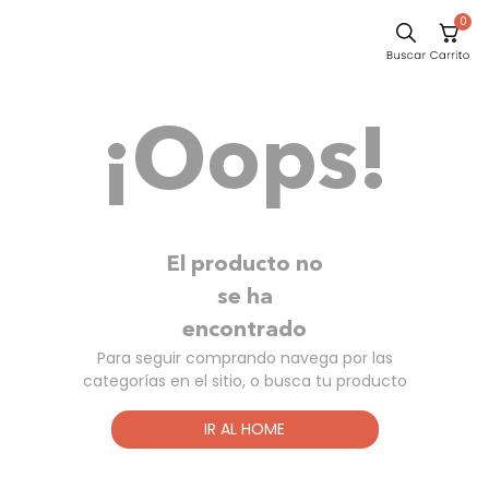
0
Sillas
¡Oops!
Comedor
Escritorio
Silla
Sofa
El producto no
Cuadros
se ha
encontrado
Poltrona
Para seguir comprando navega por las
Cama
categorías en el sitio, o busca tu producto
Mesa Centro
IR AL HOME
Mesa Noche