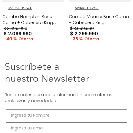
MARKETPLACE
MARKETPLACE
Combo Hampton Base
Combo Mousai Base Cama
Cama + Cabecero King
+ Cabecero King
Taupe/Madera
$
3
.
499
.
990
Taupe/Madera
$
3
.
699
.
990
$
2
.
099
.
990
$
2
.
299
.
990
40 %
38 %
Suscríbete a
nuestro Newsletter
Recibe antes que nadie información sobre ofertas
exclusivas y novedades.