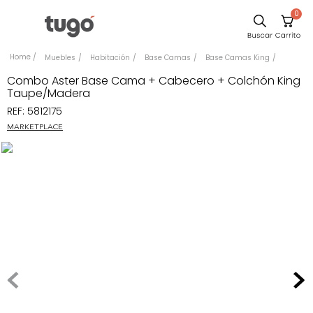
0
Sillas
Muebles
Habitación
Base Camas
Base Camas King
Comedor
Combo Aster Base Cama + Cabecero + Colchón King
Taupe/Madera
Silla
REF
:
5812175
Escritorio
MARKETPLACE
Sofa
Cuadros
Poltrona
Cama
Mesa Centro
Mesa Noche