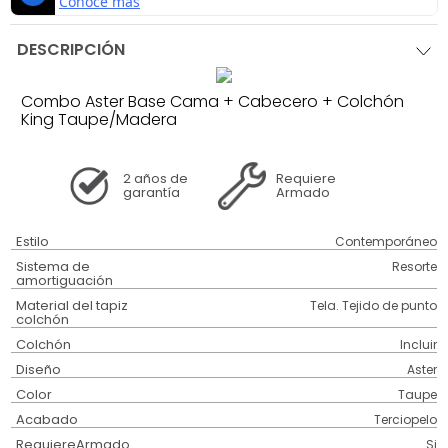
DESCRIPCIÓN
Combo Aster Base Cama + Cabecero + Colchón
King Taupe/Madera
2 años
de
Requiere
garantía
Armado
Estilo
Contemporáneo
Sistema de
Resorte
amortiguación
Material del tapiz
Tela. Tejido de punto
colchón
Colchón
Incluir
Diseño
Aster
Color
Taupe
Acabado
Terciopelo
RequiereArmado
Si