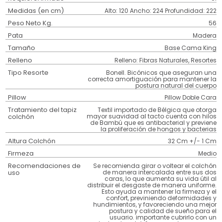
Medidas (en cm)
Alto: 120 Ancho: 224 Profundidad: 222
Peso Neto Kg.
56
Pata
Madera
Tamaño
Base Cama King
Relleno
Relleno: Fibras Naturales, Resortes
Tipo Resorte
Bonell. Bicónicos que aseguran una
correcta amortiguación para mantener la
postura natural del cuerpo
Pillow
Pillow Doble Cara
Tratamiento del tapiz
Textil importado de Bélgica que otorga
colchón
mayor suavidad al tacto cuenta con hilos
de Bambú que es antibacterial y previene
la proliferación de hongos y bacterias
Altura Colchón
32 Cm +/- 1 Cm
Firmeza
Medio
Recomendaciones de
Se recomienda girar o voltear el colchón
uso
de manera intercalada entre sus dos
caras, lo que aumenta su vida útil al
distribuir el desgaste de manera uniforme.
Esto ayuda a mantener la firmeza y el
confort, previniendo deformidades y
hundimientos, y favoreciendo una mejor
postura y calidad de sueño para el
usuario. importante cubrirlo con un