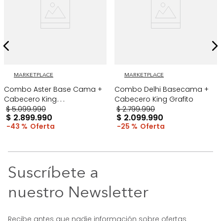
MARKETPLACE
MARKETPLACE
Combo Aster Base Cama +
Combo Delhi Basecama +
Cabecero King
Cabecero King Grafito
Taupe/Madera
$
5
.
099
.
990
$
2
.
799
.
990
$
2
.
899
.
990
$
2
.
099
.
990
43 %
25 %
Suscríbete a
nuestro Newsletter
Recibe antes que nadie información sobre ofertas