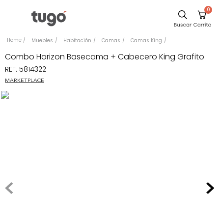
0
Comedor
Muebles
Habitación
Camas
Camas King
Escritorio
Combo Horizon Basecama + Cabecero King Grafito
REF
:
5814322
Sillas
MARKETPLACE
Silla
Sofa
Cuadros
Poltrona
Cama
Mesa Centro
Mesa Noche