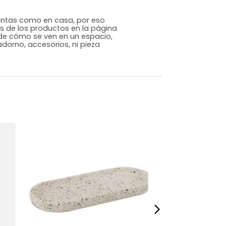
Genérico
Plata
Metal
m)
Largo:19 Ancho:19 Profundidad:10
,0225
s que te sientas como en casa, por eso
 fotografías de los productos en la página
perspectiva de cómo se ven en un espacio,
luye ningún adorno, accesorios, ni pieza
o acompañe.
dados