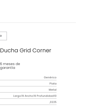
s De Cuidado
ador de Ducha Grid Corner
6 meses
de
garantía