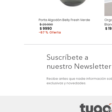
o Cenza Gris
Porta Algodón Belly Fresh Verde
$
29
.
990
$
9990
67 %