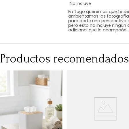
Estilo
Color
Acabado
Medidas (en c
Peso Neto Kg.
No Incluye
En Tugó queremo
ambientamos las
para darte una 
pero esto no inc
adicional que l
Productos recomen