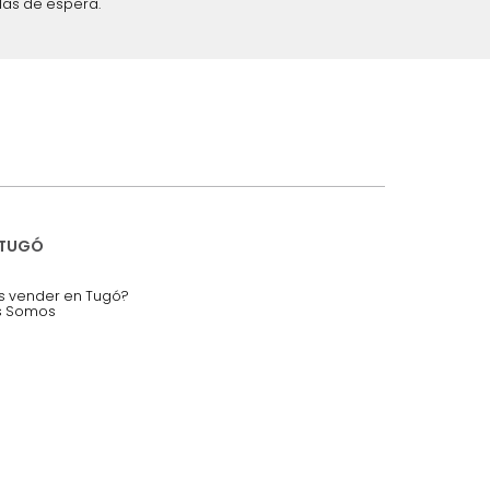
iciones y restricciones en la plataforma de Tugó S.A.S.
mis datos personales.
nstruímos tu proyecto de:
 auditorios, salas de espera.