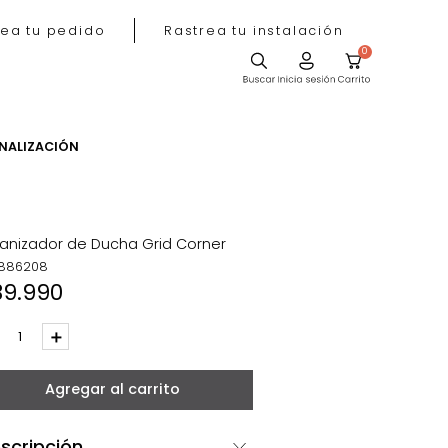
Rastrea tu pedido
Rastrea tu instala
ACIÓN
PERSONALIZACIÓN
Organizador de Ducha Grid Corner
REF
:
886208
$
39
.
990
－
＋
Agregar al carrito