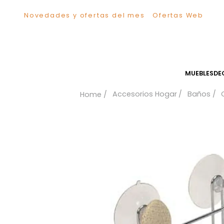
Novedades y ofertas del mes
Ofertas We
TÉRMINOS MÁS BUSCADOS
1
.
Sillas
2
.
Comedor
3
.
Silla
MUEB
4
.
Escritorio
Accesorios Hogar
Bañ
5
.
Sofa
6
.
Cuadros
7
.
Poltrona
8
.
Cama
9
.
Mesa Centro
10
.
Mesa Noche