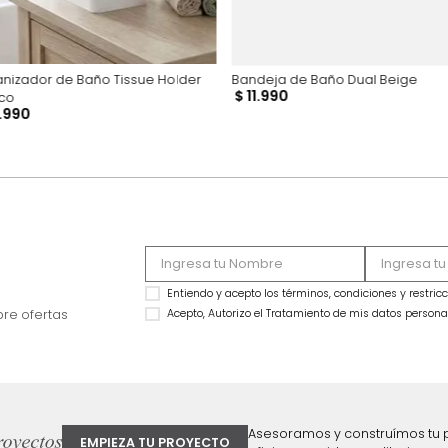
Organizador de Baño Tissue Holder
Bandeja de Baño D
$
11
.
990
Blanco
$
19
.
990