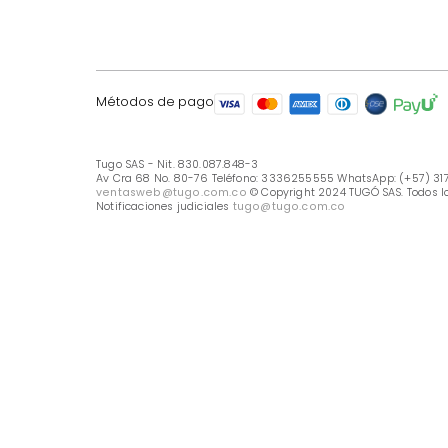
LÍNEA DE ATENCIÓN
Línea Nacional -333 6255555
Whastapp: (+57) 317 426 7836
UBICA TU TIENDA
Selecciona tu tienda
Métodos de pago