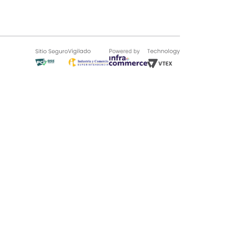
SOBRE TUGÓ
Blog
¿Quieres vender en Tugó?
Quienes Somos
de 