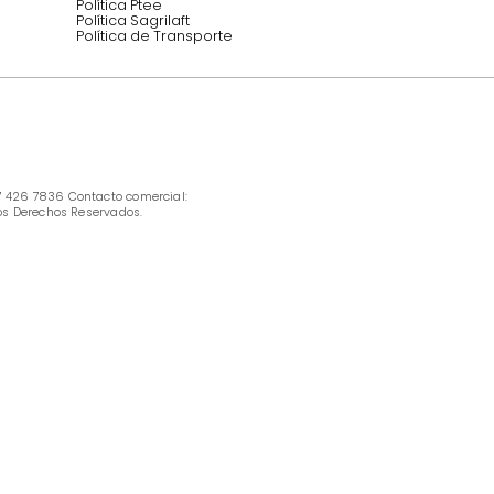
INFORMACIÓN
Ofertas vigentes
Protección al consumidor (SIC)
Términos, condiciones y restricciones para 
productos en Marketplace.
Pago con Addi, términos y condiciones.
Política de tratamiento de datos personales 
Tugó S.A.S
Términos, condiciones y restricciones Tugó 
S.A.S
Instructivo cuidado de muebles
Política de Armado
Cambios y Garantía Tugo 
Servicio al cliente
Preguntas frecuentes
Política Ptee
Política Sagrilaft
Política de Transporte