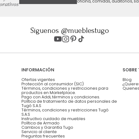
ter
Entiendo y acepto los términos, cond
Acepto, Autorizo el Tratamiento de 
ión sobre ofertas
Asesoramos y co
EMPIEZA TU PROYECTO
oficina, comidas,
Síguenos @mueblestugo