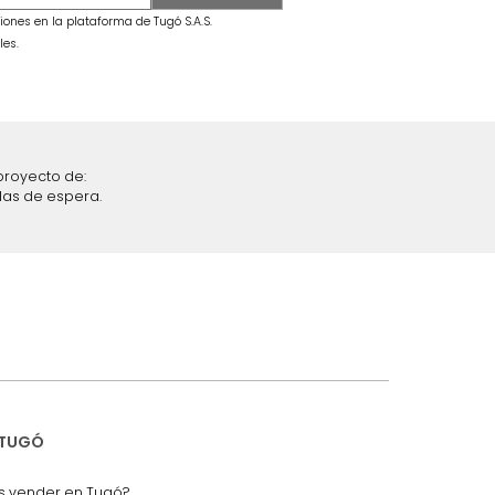
secama +
Combo Fiora Cama + Colchón King
Taupe/Madera
$
6
.
299
.
990
$
3
.
399
.
990
46 %
iciones y restricciones en la plataforma de Tugó S.A.S.
mis datos personales.
nstruímos tu proyecto de:
 auditorios, salas de espera.