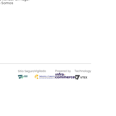
SOBRE TUGÓ
Blog
¿Quieres vender en Tugó?
Quienes Somos
de 