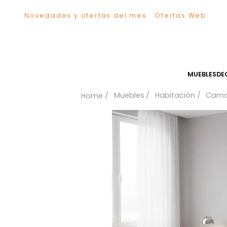
Novedades y ofertas del mes
Ofertas We
TÉRMINOS MÁS BUSCADOS
1
.
Sillas
2
.
Comedor
3
.
Escritorio
MUEB
4
.
Silla
Muebles
Habitación
5
.
Sofa
6
.
Cuadros
7
.
Poltrona
8
.
Cama
9
.
Mesa Centro
10
.
Mesa Noche