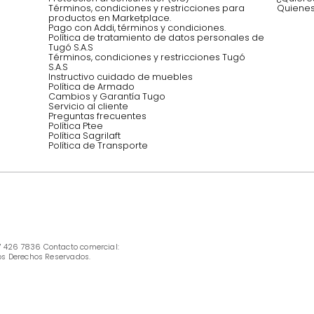
Síguenos @mueblestugo
INFORMACIÓN
Ofertas vigentes
Protección al consumidor (SIC)
Términos, condiciones y restricciones para 
productos en Marketplace.
Pago con Addi, términos y condiciones.
Política de tratamiento de datos personales 
Tugó S.A.S
Términos, condiciones y restricciones Tugó 
S.A.S
Instructivo cuidado de muebles
Política de Armado