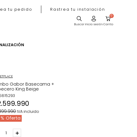
Rastrea tu pedido
Rastrea tu instala
ACIÓN
PERSONALIZACIÓN
MARKETPLACE
Combo Gabor Basecama +
Cabecero King Beige
REF
:
5815293
$
2
.
599
.
990
$
4
.
399
.
990
IVA incluido
41 %