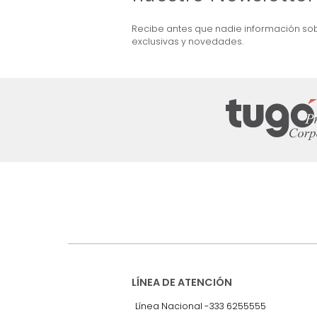
ma + Colchón King
Combo Aster Base Cama +
Cabecero King Taupe/Madera
$
5
.
099
.
990
$
2
.
899
.
990
43 %
Suscríbete a
nuestro Newslet
Recibe antes que nadie informac
exclusivas y novedades.