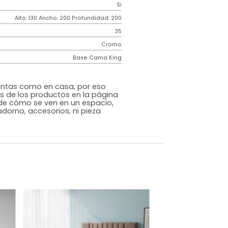
Contemporáneo
Gabor
Beige
Tela
o
Si
m)
Alto: 130 Ancho: 200 Profundidad: 200
35
Cromo
Base Cama King
s que te sientas como en casa, por eso
 fotografías de los productos en la página
perspectiva de cómo se ven en un espacio,
luye ningún adorno, accesorios, ni pieza
o acompañe.