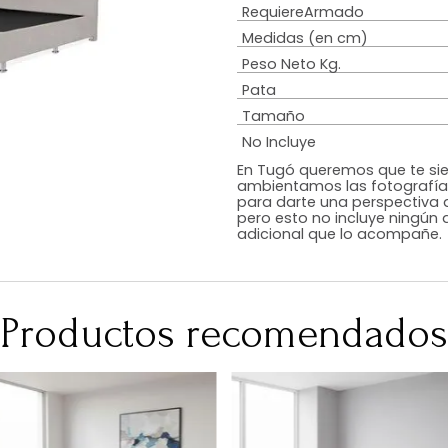
Estilo
Diseño
Color
Acabado
RequiereArmad
Medidas (en c
Peso Neto Kg.
Pata
Tamaño
No Incluye
En Tugó queremo
ambientamos las
para darte una 
pero esto no inc
adicional que l