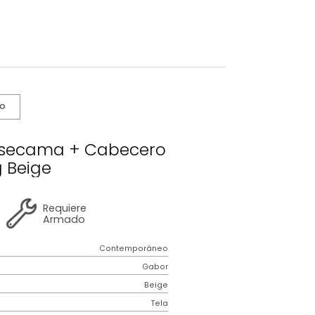
s De Cuidado
bor Basecama + Cabecero
King Beige
2 años
de
Requiere
garantía
Armado