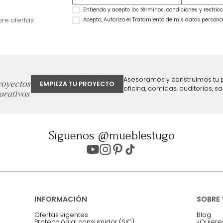
Combo Delhi Basecama + Cabecero
Combo Monaco Ba
King Grafito
Cabecero King Gris
$
2
.
799
.
990
$
3
.
999
.
990
$
2
.
099
.
990
$
2
.
299
.
990
25 %
43 %
ter
Entiendo y acepto los términos, cond
Acepto, Autorizo el Tratamiento de 
ión sobre ofertas
Asesoramos y co
EMPIEZA TU PROYECTO
oficina, comidas,