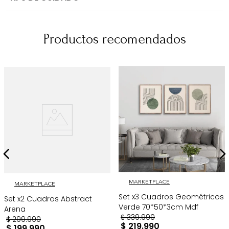
Productos recomendados
MARKETPLACE
MARKETPLACE
Set x3 Cuadros Geométricos
Set x2 Cuadros Abstract
Verde 70*50*3cm Mdf
Arena
$
339
.
990
$
299
.
990
$
219
.
990
$
199
.
990