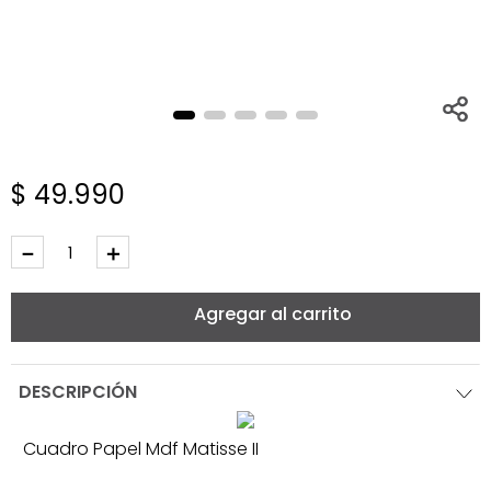
$
49
.
990
－
＋
Agregar al carrito
DESCRIPCIÓN
Cuadro Papel Mdf Matisse II