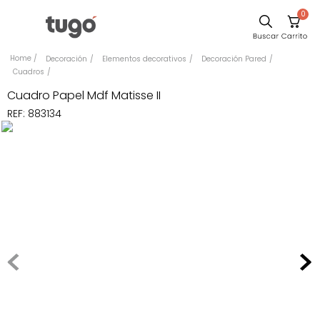
0
Sillas
Decoración
Elementos decorativos
Decoración Pared
Cuadros
Comedor
Cuadro Papel Mdf Matisse II
Silla
REF
:
883134
Escritorio
Sofa
Cuadros
Poltrona
Cama
Mesa Centro
Mesa Noche