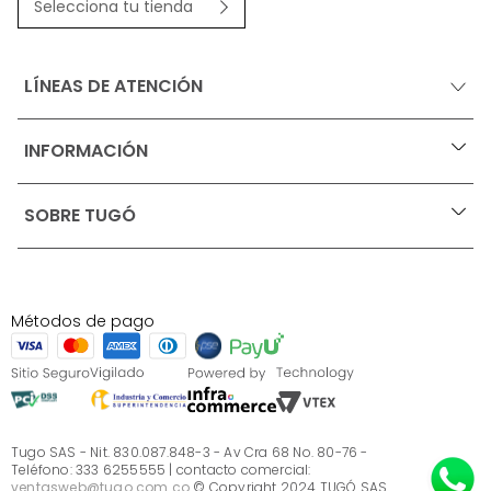
Selecciona tu tienda
LÍNEAS DE ATENCIÓN
INFORMACIÓN
+
Ofertas vigentes
SOBRE TUGÓ
+
Protección al consumidor (SIC)
Términos, condiciones y restricciones para productos 
en Marketplace.
Blog
Pago con Addi, términos y condiciones.
Test de estilos
Política de tratamiento de datos personales de Tugó 
¿Quieres vender en Tugó?
S.A.S
Métodos de pago
Términos, condiciones y restricciones Tugó S.A.S
Instructivo cuidado de muebles
Sé parte de Tugó
¿Quiénes somos?
Servicio al cliente
Preguntas frecuentes
Tugo SAS - Nit. 830.087.848-3 - Av Cra 68 No. 80-76 -
Teléfono: 333 6255555 | contacto comercial:
ventasweb@tugo.com.co
© Copyright 2024 TUGÓ SAS.