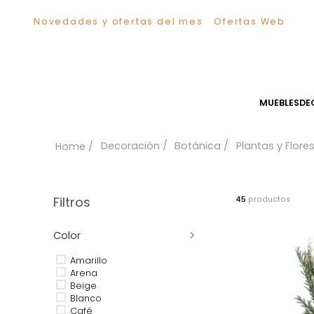
Novedades y ofertas del mes
Ofertas We
TÉRMINOS MÁS BUSCADOS
1
.
Sillas
2
.
Comedor
3
.
Silla
MUEB
4
.
Escritorio
5
.
Sofa
Decoración
Botánica
Plantas y
6
.
Cuadros
7
.
Poltrona
8
.
Cama
Filtros
45
product
9
.
Mesa Centro
Color
10
.
Mesa Noche
Amarillo
Arena