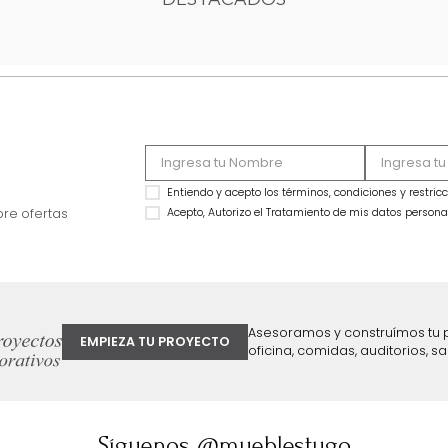
1
2
DESTACADOS
ter