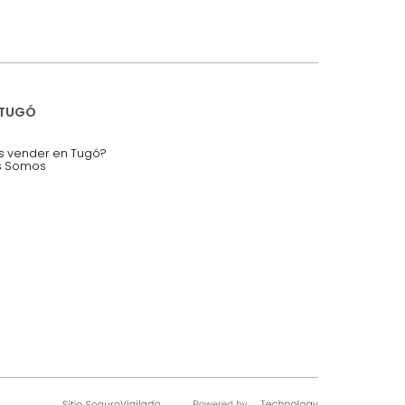
iciones y restricciones en la plataforma de Tugó S.A.S.
mis datos personales.
nstruímos tu proyecto de:
 auditorios, salas de espera.
SOBRE TUGÓ