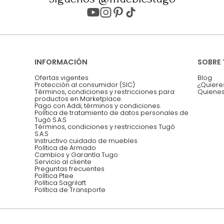
Entiendo y acepto los términos, cond
Acepto, Autorizo el Tratamiento de 
ión sobre ofertas
Asesoramos y co
EMPIEZA TU PROYECTO
oficina, comidas,
Síguenos @mueblestugo
INFORMACIÓN