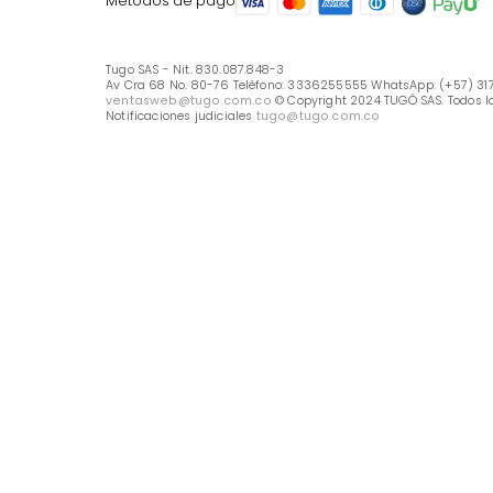
Línea Nacional -333 6255555
Whastapp: (+57) 317 426 7836
UBICA TU TIENDA
Selecciona tu tienda
Métodos de pago
Tugo SAS - Nit. 830.087.848-3
Av Cra 68 No. 80-76 Teléfono: 3336255555 WhatsApp: (