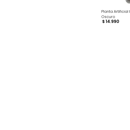
$ 6990
–
$ 69.990
Planta A
Oscuro
$
14
.
99