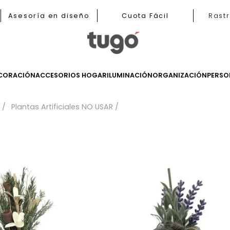
b
Asesoría en diseño
Cuota Fácil
LES
DECORACIÓN
ACCESORIOS HOGAR
ILUMINACIÓN
ORGANIZ
 Flores
Plantas Artificiales NO USAR
os