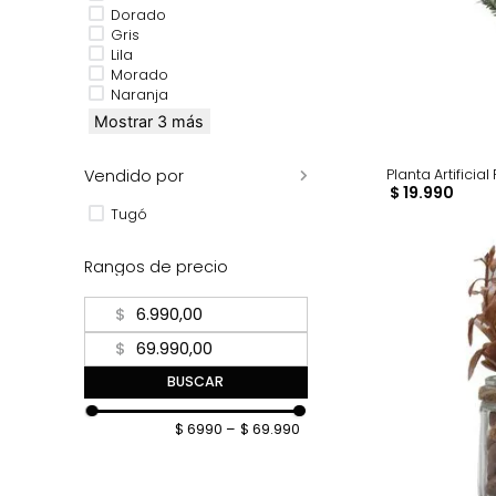
Beige
Blanco
Café
Dorado
Gris
Lila
Morado
Naranja
Mostrar 3 más
Planta Ar
Vendido por
$
19
.
99
Tugó
Rangos de precio
$
$
BUSCAR