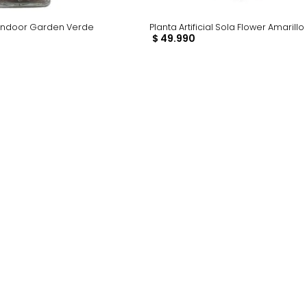
rtificial Indoor Garden Verde
Planta Artificial Sola 
$
49
.
990
0