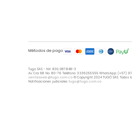
LÍNEA DE ATENCIÓN
Línea Nacional -333 6255555
Whastapp: (+57) 317 426 7836
UBICA TU TIENDA
Selecciona tu tienda