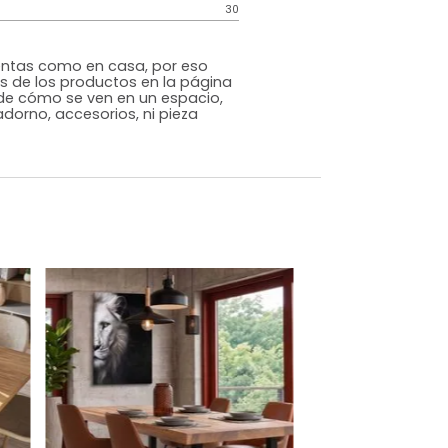
Contemporáneo
Nogal
Chapilla/Madera
o
Si
m)
Alto: 75 Ancho: 140 Profundidad: 80
30
s que te sientas como en casa, por eso
 fotografías de los productos en la página
perspectiva de cómo se ven en un espacio,
luye ningún adorno, accesorios, ni pieza
o acompañe.
dados