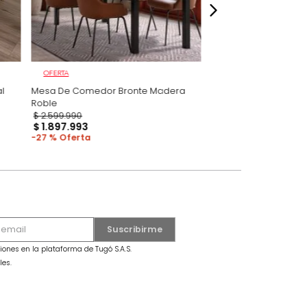
OFERTA
elene Natural
Mesa De Comedor Bronte Madera
Roble
$
2
.
599
.
990
$
1
.
897
.
993
27 %