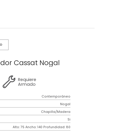
s De Cuidado
e Comedor Cassat Nogal
2 años
de
Requiere
garantía
Armado