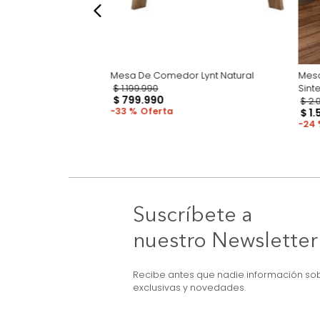
Mesa De Comedor Lynt Natural
$
1
.
199
.
990
r Mavi Nogal/Metal
$
799
.
990
33 %