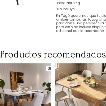
Estilo
Color
Acabado
RequiereArmad
Medidas (en c
Peso Neto Kg.
No Incluye
En Tugó queremo
ambientamos las
para darte una 
pero esto no inc
adicional que l
Productos recomen