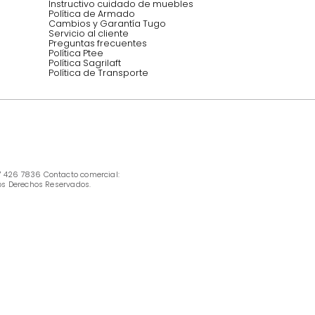
INFORMACIÓN
Ofertas vigentes
Protección al consumidor (SIC)
Términos, condiciones y restricciones para 
productos en Marketplace.
Pago con Addi, términos y condiciones.
Política de tratamiento de datos personales 
Tugó S.A.S
Términos, condiciones y restricciones Tugó 
S.A.S
Instructivo cuidado de muebles
Política de Armado
Cambios y Garantía Tugo 
Servicio al cliente
Preguntas frecuentes
Política Ptee
Política Sagrilaft
Política de Transporte