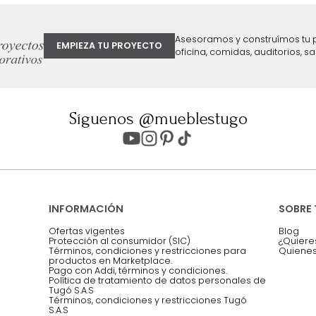
ter
Entiendo y acepto los términos, cond
Acepto, Autorizo el Tratamiento de 
ión sobre ofertas
Asesoramos y co
EMPIEZA TU PROYECTO
oficina, comidas,
Síguenos @mueblestugo