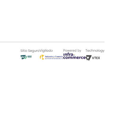
SOBRE TUGÓ
Blog
¿Quieres vender en Tugó?
Quienes Somos
de 