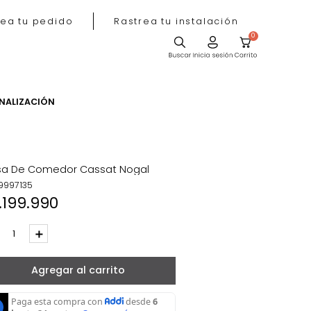
Rastrea tu pedido
Rastrea tu instala
ACIÓN
PERSONALIZACIÓN
Mesa De Comedor Cassat Nogal
REF
:
9997135
$
1
.
199
.
990
－
＋
Agregar al carrito