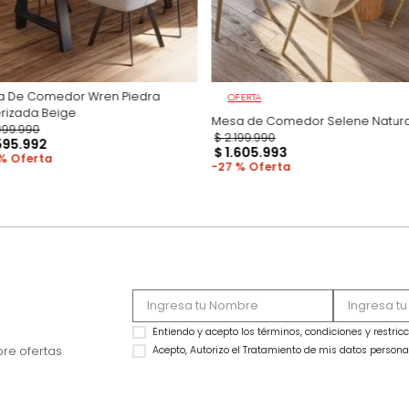
Mesa De Comedor Wren Piedra
OFERTA
Sinterizada Beige
Mesa de Comedor S
$
2
.
099
.
990
$
2
.
199
.
990
$
1
.
595
.
992
$
1
.
605
.
993
24 %
27 %