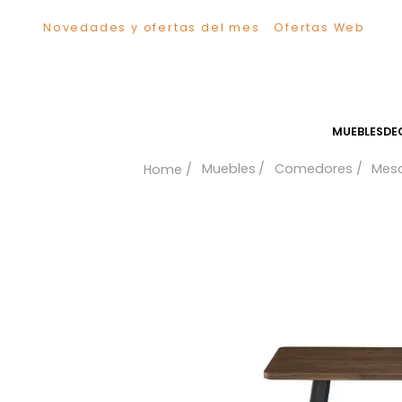
Novedades y ofertas del mes
Ofertas We
TÉRMINOS MÁS BUSCADOS
1
.
Sillas
2
.
Comedor
3
.
Escritorio
MUEB
4
.
Silla
Muebles
Comedores
5
.
Sofa
6
.
Cuadros
7
.
Poltrona
8
.
Cama
9
.
Mesa Centro
10
.
Mesa Noche