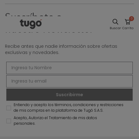
Suscríbete a
0
Sillas
nuestro Newsletter
Comedor
Escritorio
Recibe antes que nadie información sobre ofertas
exclusivas y novedades.
Silla
Sofa
Cuadros
Poltrona
Cama
Entiendo y acepto los términos, condiciones y restricciones
Mesa Centro
de mis compras en la plataforma de Tugó S.A.S.
Acepto, Autorizo el Tratamiento de mis datos
Mesa Noche
personales.