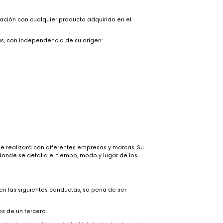
n el Marketplace,
ables. En este sentido, si alguno de los productos no fuera
ualquiera de los medios de comunicación previstos al efecto. Lo
 independiente; cada proveedor tendrá sus condiciones de
strucciones de uso y cuidado de los productos publicados. En caso
le su reparación o cambio por falta de stock o existencias del
specificaciones técnicas de resultar posible o, en su defecto, a
or valor al efectivamente pagado y/o características diferentes,
o.
 de TUGÓ en relación con cualquier producto adquirido en el
iguientes pérdidas, con independencia de su origen: