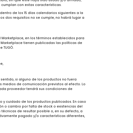
o los productos que vayan a adquirir.
480 de 2011, se podrá ejercer el derecho de retracto por parte de
se entregó el producto mediante el envío de una comunicación al
midor, los bienes personalizados y los bienes de uso personal
en las que lo recibió, sin que este haya sido usado y/o armado,
e bienes que no cumplan con estas características.
gado por este dentro de los 15 días calendarios siguientes a la
 Si alguno de los dos requisitos no se cumple, no habrá lugar a
por el Usuario.
dos a través del Marketplace, en los términos establecidos para
. Los productos Marketplace tienen publicadas las políticas de
ol y vigilancia de TUGÓ.