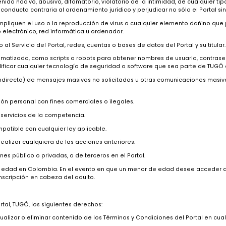
io de oficina.
iones de diversa índole a partir de diversas actividades y convenio
das por TUGÓ, previa publicación de los mismos de forma pública en e
a aceptado los términos y condiciones de este, el Usuario garantiza q
orias a las que hubiere lugar:
alización de actividades contrarias a la ley o que estén en detriment
ducir contenido nocivo, abusivo, difamatorio, violatorio de la intimida
en una conducta contraria al ordenamiento jurídico y perjudicar no só
tas que impliquen el uso o la reproducción de virus o cualquier elemen
o equipo electrónico, red informática u ordenador.
utorizado al Servicio del Portal, redes, cuentas o bases de datos del Por