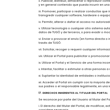
• Pérdida de negocio;
• Lucro cesante o pérdida de contratos;
• Pérdida de ahorros previstos;
• Pérdida de datos; y
• Pérdida de tiempo de gestión o de horar
15. PROMOCIONALES Y OFERTAS
TUGÓ podrá realizar la emisión de promoc
duración y características estarán defini
mismos.
16. CONDICIONES DE USO DEL USUARIO
Una vez el Usuario accede al Portal, y hay
objeto de las acciones legales y sancionat
i. No usar el Portal como medio para la re
ii. Publicar, distribuir, almacenar o repro
y en general contenido que pueda incurrir 
iii. Promover, participar o realizar conduc
transgredir cualquier software, hardware 
iv. Permitir, alterar o dañar el acceso no a