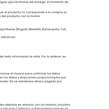
ias imprevistas o extraordinarias, los tiempos de entrega de
e informa en el momento en que el usuario escoja el producto y
territorio colombiano salvo aquellas áreas
or separado, al igual que las fechas de entrega. Al momento de
ría, faltante o que el producto no corresponde a la compra, la
r la devolución del producto con la misma.
es o veredas.
sus zonas Metropolitanas (Bogotá, Medellín, Barranquilla, Cali,
 instalaciones eléctricas.
 en la compra.
rá un mensaje de texto informando la visita. Por lo anterior, es