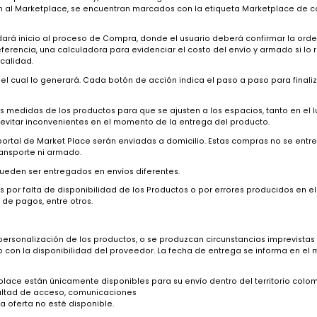
 y comprar los bienes y/o servicios ofrecidos en el Marketplace, una 
como la Política de Tratamiento de Datos Personales. En ese sentido,
cios en Marketplace:
izar la adquisición de bienes y/o servicios eligiendo los Productos de
sponden al Marketplace, se encuentran marcados con la etiqueta Mar
ar”, se dará inicio al proceso de Compra, donde el usuario deberá co
bles, referencia, una calculadora para evidenciar el costo del envío 
nes de calidad.
edio del cual lo generará. Cada botón de acción indica el paso a p
evisar las medidas de los productos para que se ajusten a los espacio
, para evitar inconvenientes en el momento de la entrega del produ
te el portal de Market Place serán enviadas a domicilio. Estas compr
ios de transporte ni armado.
estos pueden ser entregados en envíos diferentes.
edidos por falta de disponibilidad de los Productos o por errores p
amiento de pagos, entre otros.