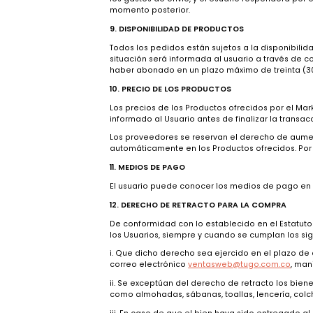
7. IMPOSIBILIDAD DE ENTREGA
En caso de que no fuese posible efectuar
otorgados y gestionar la fecha y el lugar
este último, tras dos (2) intentos, se pr
servicio de transporte.
8. TRANSMISIÓN DEL RIESGO Y LA PROPIEDA
Los riesgos de los productos serán a carg
El Usuario adquirirá la propiedad de los
los gastos de envío, y el Usuario responde
momento posterior.
9. DISPONIBILIDAD DE PRODUCTOS
Todos los pedidos están sujetos a la dispo
situación será informada al usuario a trav
haber abonado en un plazo máximo de trei
10. PRECIO DE LOS PRODUCTOS
Los precios de los Productos ofrecidos por
informado al Usuario antes de finalizar la
Los proveedores se reservan el derecho d
automáticamente en los Productos ofrecid