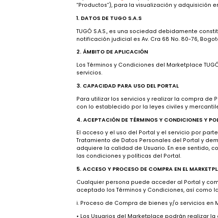
El portal
www.tugo.co
propiedad de TUGÓ S.
“Productos”), para la visualización y adqu
1. DATOS DE TUGO S.A.S
TUGÓ S.A.S., es una sociedad debidamente 
notificación judicial es Av. Cra 68 No. 80-
2. ÁMBITO DE APLICACIÓN
Los Términos y Condiciones del Marketpla
servicios.
3. CAPACIDAD PARA USO DEL PORTAL
Para utilizar los servicios y realizar la
con lo establecido por la leyes civiles y 
4. ACEPTACIÓN DE TÉRMINOS Y CONDICION
El acceso y el uso del Portal y el servici
Tratamiento de Datos Personales del Porta
adquiere la calidad de Usuario. En ese se
las condiciones y políticas del Portal.
5. ACCESO Y PROCESO DE COMPRA EN EL 