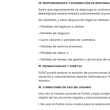
Se entiende que los productos son confor
i. Se ajusten a la descripción realizada 
ii. Sean aptos para los usos a que ordina
iii. Presenten la calidad y prestaciones 
conforme con el contrato, el Usuario deb
anterior, sin perjuicio de que existen a
garantía exhibidas con el producto.
Es causal de pérdida de la garantía si el
de cambios por garantía, se procederá a l
producto, se procederá, a elección del cli
la devolución total del precio efectivame
el cliente deberá pagar el valor del exce
Lo anterior, sin perjuicio de la garantía leg
14. RESPONSABILIDAD Y EXONERACIÓN DE R
Salvo que expresamente se disponga lo co
Marketplace estará limitada estrictament
No obstante, y salvo disposición legal en
• Pérdidas de ingresos o ventas: