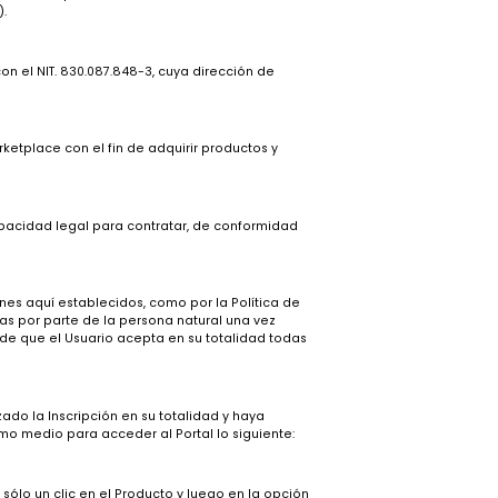
 Tugó
e bienes y/o servicios de proveedores nacionales (en adelante
ante “Usuarios”).
identificada con el NIT. 830.087.848-3, cuya dirección de
del Portal Marketplace con el fin de adquirir productos y
án tener plena capacidad legal para contratar, de conformidad
rminos y Condiciones aquí establecidos, como por la Política de
zadas y aceptadas por parte de la persona natural una vez
cidos, se entiende que el Usuario acepta en su totalidad todas