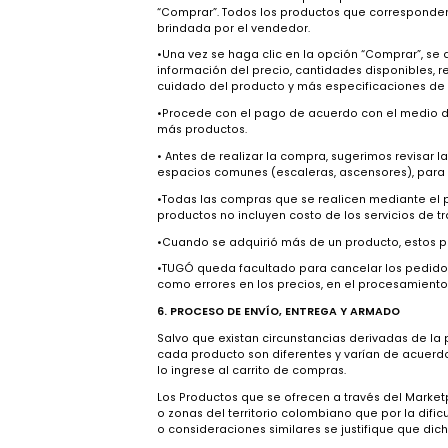
Cualquier persona puede acceder al Portal
aceptado los Términos y Condiciones, así 
i. Proceso de Compra de bienes y/o servi
• Los Usuarios del Marketplace podrán real
“Comprar”. Todos los productos que corre
brindada por el vendedor.
•Una vez se haga clic en la opción “Compr
información del precio, cantidades disponi
cuidado del producto y más especificacio
•Procede con el pago de acuerdo con el m
más productos.
• Antes de realizar la compra, sugerimos r
espacios comunes (escaleras, ascensores)
•Todas las compras que se realicen median
productos no incluyen costo de los servic
•Cuando se adquirió más de un producto, 
•TUGÓ queda facultado para cancelar los p
como errores en los precios, en el proces
6. PROCESO DE ENVÍO, ENTREGA Y ARMADO