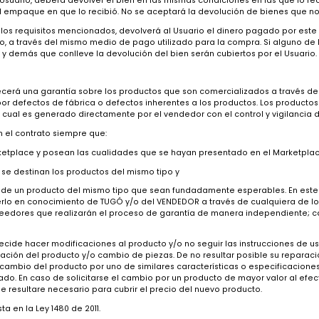
ago en el check out de la página al momento de realizar el pago del 
RA
statuto del Consumidor, específicamente en el artículo 47 de la Ley 1
los siguientes requisitos:
lazo de cinco (5) días hábiles contados a partir de la fecha en que 
co
, manifestando que ejerce el derecho de retracto.
 los bienes confeccionados conforme a las especificaciones del consu
ía, colchones y demás que se consideren en esta categoría.
egado al Usuario, deberá devolver el bien en las mismas condiciones 
as y en el empaque en que lo recibió. No se aceptará la devolución d
umplido los requisitos mencionados, devolverá al Usuario el dinero pa
retracto, a través del mismo medio de pago utilizado para la compra.
ansporte y demás que conlleve la devolución del bien serán cubiertos 
e le ofrecerá una garantía sobre los productos que son comercializa
tanto, por defectos de fábrica o defectos inherentes a los productos
isma y lo cual es generado directamente por el vendedor con el contr