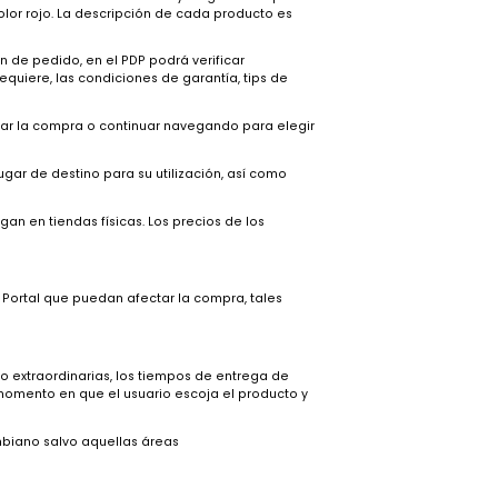
vez haya realizado la Inscripción en su totalidad y haya
 se ofrecerá como medio para acceder al Portal lo siguiente:
 su interés con sólo un clic en el Producto y luego en la opción
ketplace de color rojo. La descripción de cada producto es
nfirmar la orden de pedido, en el PDP podrá verificar
y armado si lo requiere, las condiciones de garantía, tips de
aso para finalizar la compra o continuar navegando para elegir
s, tanto en el lugar de destino para su utilización, así como
cto.
as no se entregan en tiendas físicas. Los precios de los
roducidos en el Portal que puedan afectar la compra, tales