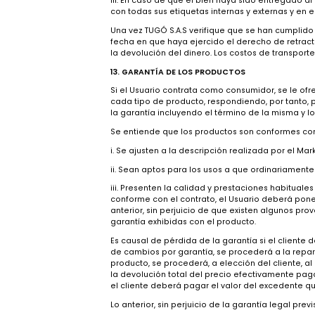
11. MEDIOS DE PAGO
El usuario puede conocer los medios de p
12. DERECHO DE RETRACTO PARA LA COMP
De conformidad con lo establecido en el E
los Usuarios, siempre y cuando se cumplan 
i. Que dicho derecho sea ejercido en el p
correo electrónico
ventasweb@tugo.com.
ii. Se exceptúan del derecho de retracto
como almohadas, sábanas, toallas, lencer
iii. En caso de que el bien haya sido entr
con todas sus etiquetas internas y extern
Una vez TUGÓ S.A.S verifique que se han c
fecha en que haya ejercido el derecho de 
la devolución del dinero. Los costos de tr
13. GARANTÍA DE LOS PRODUCTOS
Si el Usuario contrata como consumidor, s
cada tipo de producto, respondiendo, por 
la garantía incluyendo el término de la m