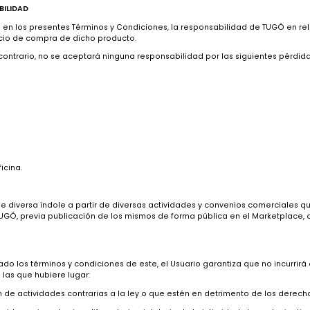
mes con el contrato siempre que:
por el Marketplace y posean las cualidades que se hayan presentado e
riamente se destinan los productos del mismo tipo y
habituales de un producto del mismo tipo que sean fundadamente esper
erá ponerlo en conocimiento de TUGÓ y/o del VENDEDOR a través de c
lgunos proveedores que realizarán el proceso de garantía de manera
 cliente decide hacer modificaciones al producto y/o no seguir las in
a reparación del producto y/o cambio de piezas. De no resultar posib
ente, al cambio del producto por uno de similares características o e
nte pagado. En caso de solicitarse el cambio por un producto de may
dente que resultare necesario para cubrir el precio del nuevo product
al prevista en la Ley 1480 de 2011.
ESPONSABILIDAD
ntrario en los presentes Términos y Condiciones, la responsabilidad
e al precio de compra de dicho producto.
 sentido contrario, no se aceptará ninguna responsabilidad por las s