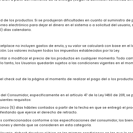
 la entrega del pedido, TUGÓ se pondrá en contacto al correo electr
 de entrega. Si no fuese posible efectuar la entrega del pedido del 
ocederá con la anulación de la compra y el dinero quedará en el sis
D
o del Usuario a partir del momento de su entrega.
 productos cuando se reciba la confirmación del pago completo de to
rá por el bien a partir del momento de la entrega (según la definición 
nibilidad de los productos. Si se produjeran dificultades en cuanto al
és de correo electrónico para dejar el dinero en el sistema o a solic
nta (30) días calendario.
 el Marketplace no incluyen gastos de envío, y su valor se calculará 
 transacción. Los valores incluyen todos los impuestos establecidos por
e aumentar o modificar el precio de los productos en cualquier mome
os. Por lo tanto, los Usuarios quedarán sujetos a las condiciones v