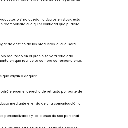
ónico que proporcione el Usuario para confirmar los datos
Usuario con base en los datos y direcciones proporcionados por
tema para ser reclamado. No se reembolsa dinero pagado por
das las cantidades debidas en relación con los mismos, incluidos
contenida en la cláusula 7 anterior), si ésta tuviese lugar en un
 suministro de productos o si no quedan artículos en stock, esta
itud del usuario, se reembolsará cualquier cantidad que pudiera
con base en el lugar de destino de los productos, el cual será
 la Ley.
nto. Todo cambio realizado en el precio se verá reflejado
igentes en el momento en que realice La compra correspondiente.