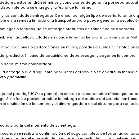
s de la personalización de los productos, o se produzcan circunstanc
 acuerdo con la disponibilidad del proveedor. La fecha de entrega s
l Marketplace están únicamente disponibles para su envío dentro del 
 la dificultad de acceso, comunicaciones
que dicha oferta no esté disponible.
ntes vendedores, estos tendrán términos y condiciones de garantía p
 si está disponible para su entrega y la fecha de la misma.
 y/o caja y las cantidades entregadas. De encontrar algún tipo de ave
ra legible en la remesa firmada a la transportadora o puede genera
cas, ni domingos o feriados. No se entregan productos en zonas rural
tá disponible en aquellas ciudades en donde tenemos tienda física y 
Marta).
ientos, modificaciones o perforaciones en muros, paredes o suelos ni
el valor del producto. En caso de adquirirlo, se debe escoger y pagar
e realizan por el mismo colaborador.
día de la entrega o al día siguiente hábil. Antes del servicio se envia
e contacto y domicilio.