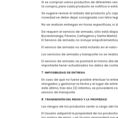
Salvo que existan circunstancias derivada
cada producto son diferentes y varían de
lo ingrese al carrito de compras.
Los Productos que se ofrecen a través de
o zonas del territorio colombiano que por
o consideraciones similares se justifique 
Si se compran varios productos de difere
la compra, para cada producto se notifica
Se sugiere revisar el estado del producto
novedad se debe dejar consignada con let
No se realizan entregas en horas específi
De requerir el servicio de armado, sólo es
Bucaramanga, Pereira, Cartagena y Santa 
El Servicio de armado no incluye empotram
El servicio de armado no está incluido en 
Los servicios de armado y transporte no s
El servicio de armado se prestará el mismo 
importante tener actualizados los datos d