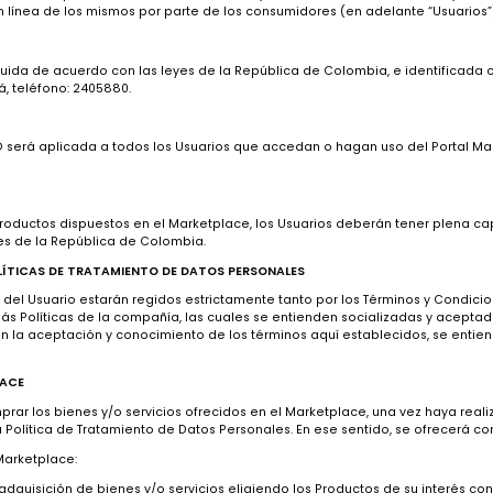
Términos y condiciones del Marketplace
A.S es un Marketplace enfocado en exhibición y comercialización d
isición en línea de los mismos por parte de los consumidores (en adel
constituida de acuerdo con las leyes de la República de Colombia, e 
76, Bogotá, teléfono: 2405880.
ce TUGÓ será aplicada a todos los Usuarios que accedan o hagan uso 
 compra de Productos dispuestos en el Marketplace, los Usuarios deber
mercantiles de la República de Colombia.
ES Y POLÍTICAS DE TRATAMIENTO DE DATOS PERSONALES
o por parte del Usuario estarán regidos estrictamente tanto por los Té
l y demás Políticas de la compañía, las cuales se entienden sociali
ntido, con la aceptación y conocimiento de los términos aquí estable
MARKETPLACE