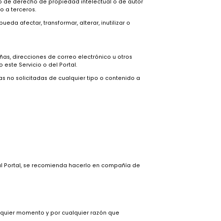
s comerciales que realizará con diferentes empresas y marcas. Su
l Marketplace, donde se detalla el tiempo, modo y lugar de los
ue no incurrirá en las siguientes conductas, so pena de ser
o de los derechos de un tercero.
d, de cualquier tipo de derecho de propiedad intelectual o de autor
lo el Portal sino a terceros.
to dañino que pueda afectar, transformar, alterar, inutilizar o
tal y su titular.