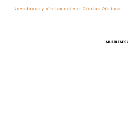
Novedades y ofertas del mes
Ofertas Ofici
TÉRMINOS MÁS BUSCADOS
1
.
Comedor
2
.
Sillas
3
.
Escritorio
MUEB
4
.
Silla
5
.
Sofa
6
.
Poltrona
7
.
Cuadros
8
.
Cama
9
.
Mesa Centro
10
.
Mesa Noche