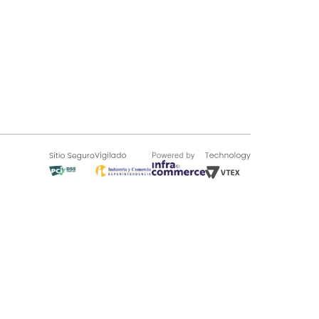
SOBRE TUGÓ
Blog
¿Quieres vender en Tugó?
Quienes Somos
de 