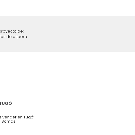
iciones y restricciones en la plataforma de Tugó S.A.S.
mis datos personales.
nstruímos tu proyecto de:
 auditorios, salas de espera.