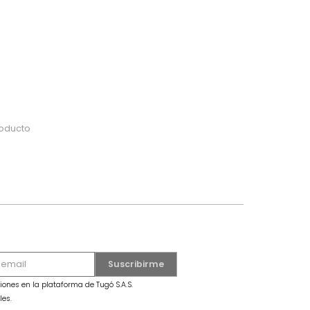
do
 o busca tu producto