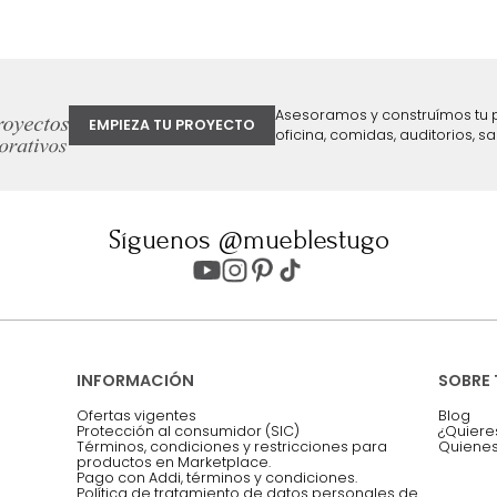
ter
Entiendo y acepto los términos, cond
Acepto, Autorizo el Tratamiento de 
ión sobre ofertas
Asesoramos y co
EMPIEZA TU PROYECTO
oficina, comidas,
Síguenos @mueblestugo