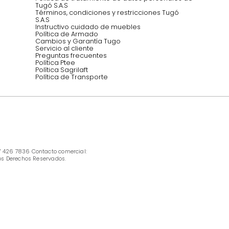
INFORMACIÓN
Ofertas vigentes
Protección al consumidor (SIC)
Términos, condiciones y restricciones para 
productos en Marketplace.
Pago con Addi, términos y condiciones.
Política de tratamiento de datos personales 
Tugó S.A.S
Términos, condiciones y restricciones Tugó 
S.A.S
Instructivo cuidado de muebles
Política de Armado
Cambios y Garantía Tugo 
Servicio al cliente
Preguntas frecuentes
Política Ptee
Política Sagrilaft
Política de Transporte