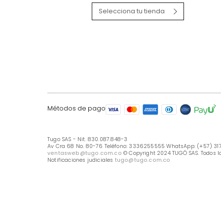
LÍNEA DE ATENCIÓN
Línea Nacional -333 6255555
Whastapp: (+57) 317 426 7836
UBICA TU TIENDA
Selecciona tu tienda
Métodos de pago