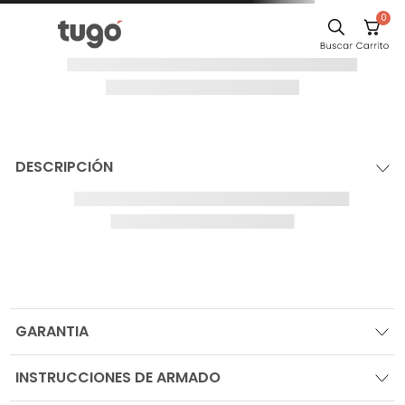
0
Comedor
¡Oops!
Escritorio
Sillas
Silla
Cuadros
El producto no
Sofa
se ha
encontrado
Poltrona
Para seguir comprando navega por las
Cama
categorías en el sitio, o busca tu producto
Mesa Centro
IR AL HOME
Mesa Noche