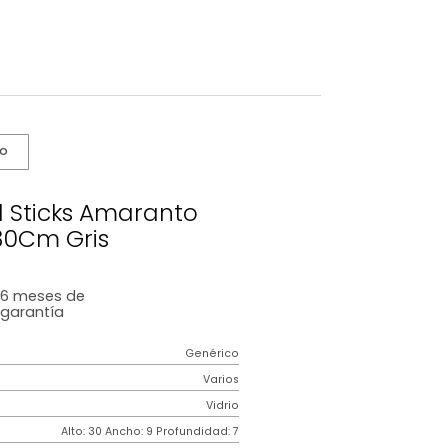
s De Cuidado
Artificial Sticks Amaranto
9*6.5*30Cm Gris
6 meses
de
garantía