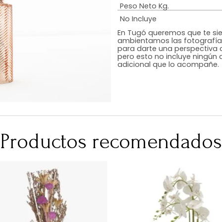
Estilo
Color
Acabado
Medidas (en c
Peso Neto Kg.
No Incluye
En Tugó queremo
ambientamos las
para darte una 
pero esto no inc
adicional que l