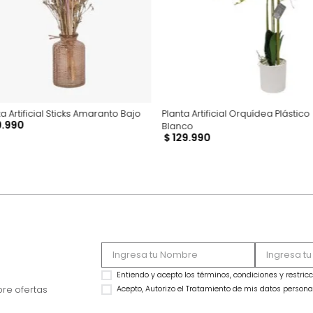
Productos recomen
Planta Artificial Sticks Amaranto Bajo
Planta Artificial Orq
$
29
.
990
Blanco
$
129
.
990