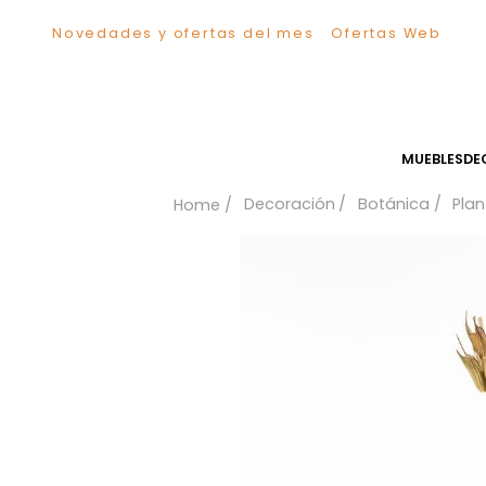
Novedades y ofertas del mes
Ofertas We
TÉRMINOS MÁS BUSCADOS
1
.
Sillas
2
.
Comedor
3
.
Escritorio
MUEB
4
.
Silla
Decoración
Botánica
5
.
Sofa
6
.
Cuadros
7
.
Poltrona
8
.
Cama
9
.
Mesa Centro
10
.
Mesa Noche