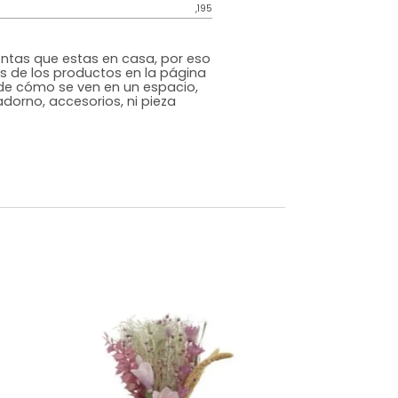
Genérico
Varios
Vidrio
m)
Alto: 30 Ancho: 9 Profundidad: 7
,195
s que te sientas que estas en casa, por eso
 fotografías de los productos en la página
perspectiva de cómo se ven en un espacio,
luye ningún adorno, accesorios, ni pieza
o acompañe.