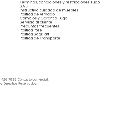
Síguenos @mueblestugo
INFORMACIÓN
Ofertas vigentes
Protección al consumidor (SIC)
Términos, condiciones y restricciones para 
productos en Marketplace.
Pago con Addi, términos y condiciones.
Política de tratamiento de datos personales 
Tugó S.A.S
Términos, condiciones y restricciones Tugó 
S.A.S
Instructivo cuidado de muebles
Política de Armado
Cambios y Garantía Tugo 
Servicio al cliente
Preguntas frecuentes
Política Ptee
Política Sagrilaft
Política de Transporte