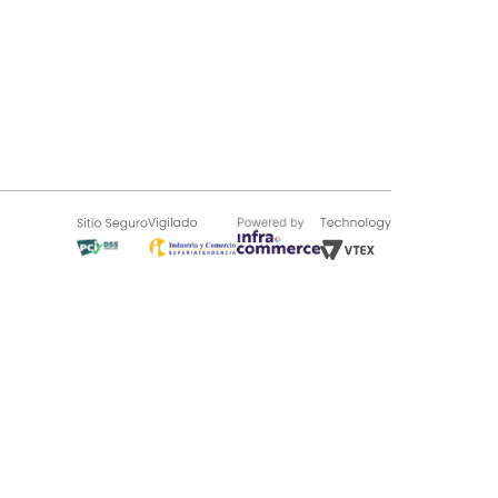
SOBRE TUGÓ
Blog
¿Quieres vender en Tugó?
Quienes Somos
de 