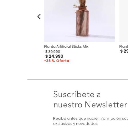
 Sticks Rosa 9*6.5*30Cm
Planta Artificial Sticks Mix
$
39
.
990
$
24
.
990
38 %