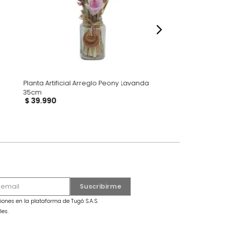
dados
uídea Plástico
Planta Artificial Arreglo Peony Lavanda
35cm
$
39
.
990