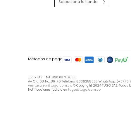
LÍNEA DE ATENCIÓN
Línea Nacional -333 6255555
Whastapp: (+57) 317 426 7836
UBICA TU TIENDA
Selecciona tu tienda