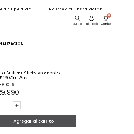
Rastrea tu pedido
Rastrea tu instala
ACIÓN
PERSONALIZACIÓN
Planta Artificial Sticks Amaranto
9*6.5*30Cm Gris
REF
:
8890561
$
29
.
990
－
＋