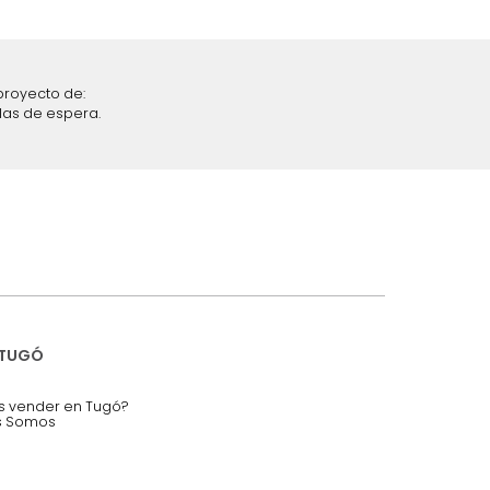
iciones y restricciones en la plataforma de Tugó S.A.S.
mis datos personales.
nstruímos tu proyecto de:
 auditorios, salas de espera.