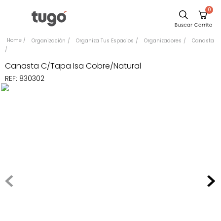
0
Sillas
Organización
Organiza Tus Espacios
Organizadores
Canasta
Comedor
Canasta C/Tapa Isa Cobre/Natural
Escritorio
REF
:
830302
Silla
Sofa
Cuadros
Poltrona
Cama
Mesa Centro
Mesa Noche