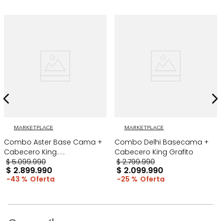
MARKETPLACE
MARKETPLACE
Combo Aster Base Cama +
Combo Delhi Basecama +
Cabecero King
Cabecero King Grafito
Taupe/Madera
$
5
.
099
.
990
$
2
.
799
.
990
$
2
.
899
.
990
$
2
.
099
.
990
43 %
25 %