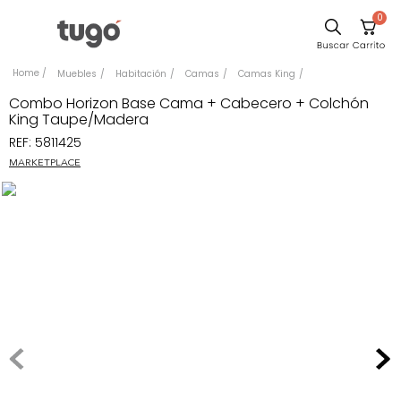
0
Sillas
Muebles
Habitación
Camas
Camas King
Comedor
Combo Horizon Base Cama + Cabecero + Colchón
King Taupe/Madera
Escritorio
REF
:
5811425
Silla
MARKETPLACE
Sofa
Cuadros
Poltrona
Cama
Mesa Centro
Mesa Noche