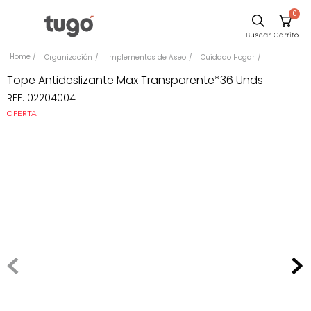
0
Sillas
Organización
Implementos de Aseo
Cuidado Hogar
Comedor
Tope Antideslizante Max Transparente*36 Unds
REF
:
02204004
Escritorio
OFERTA
Silla
Sofa
Cuadros
Poltrona
Cama
Mesa Centro
Mesa Noche