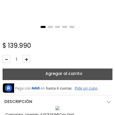
$
139
.
990
－
＋
Agregar al carrito
DESCRIPCIÓN
Canasta Jazmín 44*34*56Cm Gris