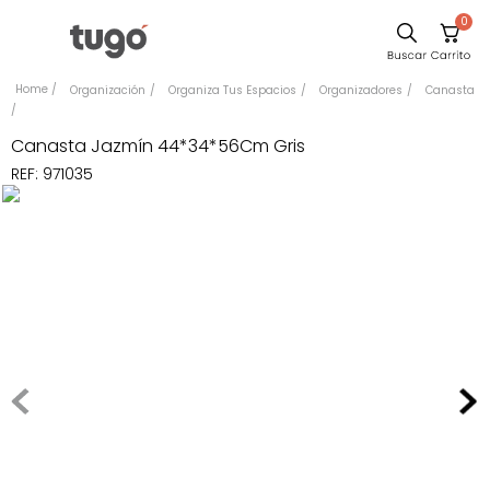
0
Sillas
Organización
Organiza Tus Espacios
Organizadores
Canasta
Comedor
Canasta Jazmín 44*34*56Cm Gris
Silla
REF
:
971035
Escritorio
Sofa
Cuadros
Poltrona
Cama
Mesa Centro
Mesa Noche