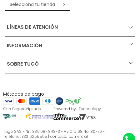
Selecciona tu tienda
LÍNEAS DE ATENCIÓN
INFORMACIÓN
+
Ofertas vigentes
SOBRE TUGÓ
+
Protección al consumidor (SIC)
Términos, condiciones y restricciones para productos 
en Marketplace.
Blog
Pago con Addi, términos y condiciones.
Test de estilos
Política de tratamiento de datos personales de Tugó 
¿Quieres vender en Tugó?
S.A.S
Métodos de pago
Términos, condiciones y restricciones Tugó S.A.S
Instructivo cuidado de muebles
Sé parte de Tugó
¿Quiénes somos?
Servicio al cliente
Preguntas frecuentes
Tugo SAS - Nit. 830.087.848-3 - Av Cra 68 No. 80-76 -
Teléfono: 333 6255555 | contacto comercial: