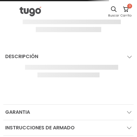
0
Sillas
¡Oops!
Comedor
Escritorio
Silla
Sofa
El producto no
Cuadros
se ha
encontrado
Poltrona
Para seguir comprando navega por las
Cama
categorías en el sitio, o busca tu producto
Mesa Centro
IR AL HOME
Mesa Noche