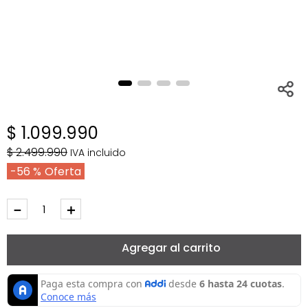
$
1
.
099
.
990
$
2
.
499
.
990
IVA incluido
56 %
－
＋
Agregar al carrito