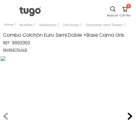
0
Sillas
Muebles
Habitación
Colchones
Colchones Semi Dobles
Comedor
Combo Colchón Euro Semi Doble +Base Cama Gris
REF
:
9992363
Silla
MARKETPLACE
Escritorio
Sofa
Cuadros
Poltrona
Cama
Mesa Centro
Mesa Noche