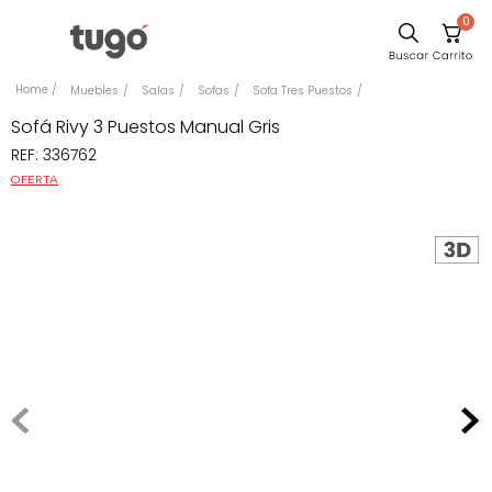
0
Sillas
Muebles
Salas
Sofas
Sofa Tres Puestos
Comedor
Sofá Rivy 3 Puestos Manual Gris
REF
:
336762
Silla
OFERTA
Escritorio
Sofa
Cuadros
Poltrona
Cama
Mesa Centro
Mesa Noche