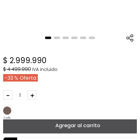
$
2
.
999
.
990
$
4
.
499
.
990
IVA incluido
33 %
－
＋
Café
Agregar al carrito