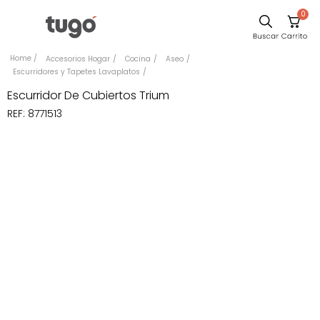
0
Sillas
Accesorios Hogar
Cocina
Aseo
Escurridores y Tapetes Lavaplatos
Comedor
Escurridor De Cubiertos Trium
Silla
REF
:
8771513
Escritorio
Sofa
Cuadros
Poltrona
Cama
Mesa Centro
Mesa Noche