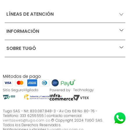
LÍNEAS DE ATENCIÓN
INFORMACIÓN
+
Ofertas vigentes
SOBRE TUGÓ
+
Protección al consumidor (SIC)
Términos, condiciones y restricciones para productos 
en Marketplace.
Blog
Pago con Addi, términos y condiciones.
Test de estilos
Política de tratamiento de datos personales de Tugó 
¿Quieres vender en Tugó?
S.A.S
Métodos de pago
Términos, condiciones y restricciones Tugó S.A.S
Instructivo cuidado de muebles
Sé parte de Tugó
¿Quiénes somos?
Servicio al cliente
Preguntas frecuentes
Tugo SAS - Nit. 830.087.848-3 - Av Cra 68 No. 80-76 -
Teléfono: 333 6255555 | contacto comercial:
ventasweb@tugo.com.co
© Copyright 2024 TUGÓ SAS.
Todos los Derechos Reservados.
Notificaciones judiciales
tugo@tugo.com.co