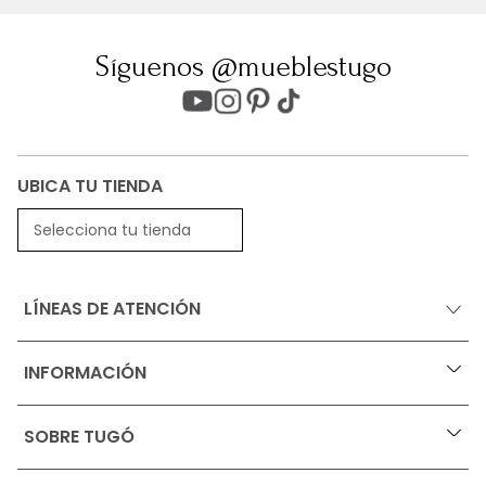
Síguenos @mueblestugo
UBICA TU TIENDA
Selecciona tu tienda
LÍNEAS DE ATENCIÓN
INFORMACIÓN
+
Ofertas vigentes
SOBRE TUGÓ
+
Protección al consumidor (SIC)
Términos, condiciones y restricciones para productos 