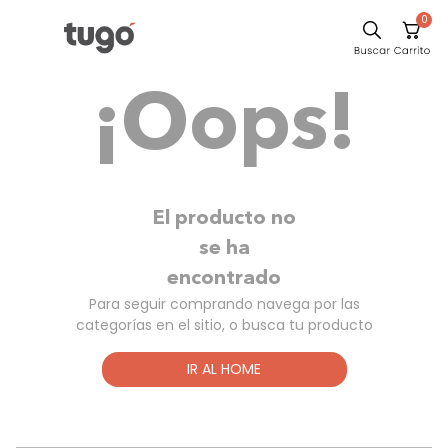
0
Comedor
¡Oops!
Escritorio
Sillas
Silla
Cuadros
El producto no
Sofa
se ha
encontrado
Poltrona
Para seguir comprando navega por las
Cama
categorías en el sitio, o busca tu producto
Mesa Centro
IR AL HOME
Mesa Noche