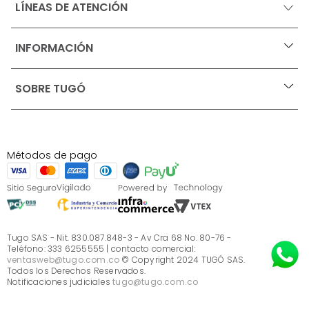
LÍNEAS DE ATENCIÓN
INFORMACIÓN
+
Ofertas vigentes
SOBRE TUGÓ
+
Protección al consumidor (SIC)
Términos, condiciones y restricciones para productos 
en Marketplace.
Blog
Pago con Addi, términos y condiciones.
Test de estilos
Política de tratamiento de datos personales de Tugó 
¿Quieres vender en Tugó?
S.A.S
Métodos de pago
Términos, condiciones y restricciones Tugó S.A.S
Instructivo cuidado de muebles
Sé parte de Tugó
¿Quiénes somos?
Servicio al cliente
Preguntas frecuentes
Tugo SAS - Nit. 830.087.848-3 - Av Cra 68 No. 80-76 -
Teléfono: 333 6255555 | contacto comercial:
ventasweb@tugo.com.co
© Copyright 2024 TUGÓ SAS.
Todos los Derechos Reservados.
Notificaciones judiciales
tugo@tugo.com.co