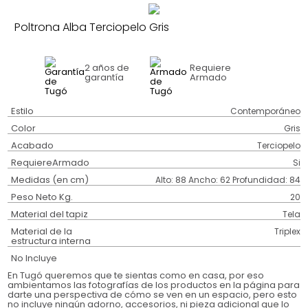
Poltrona Alba Terciopelo Gris
2 años
de
Requiere
garantía
Armado
Estilo
Contemporáneo
Color
Gris
Acabado
Terciopelo
RequiereArmado
Si
Medidas (en cm)
Alto: 88 Ancho: 62 Profundidad: 84
Peso Neto Kg.
20
Material del tapiz
Tela
Material de la
Triplex
estructura interna
No Incluye
En Tugó queremos que te sientas como en casa, por eso
ambientamos las fotografías de los productos en la página para
darte una perspectiva de cómo se ven en un espacio, pero esto
no incluye ningún adorno, accesorios, ni pieza adicional que lo