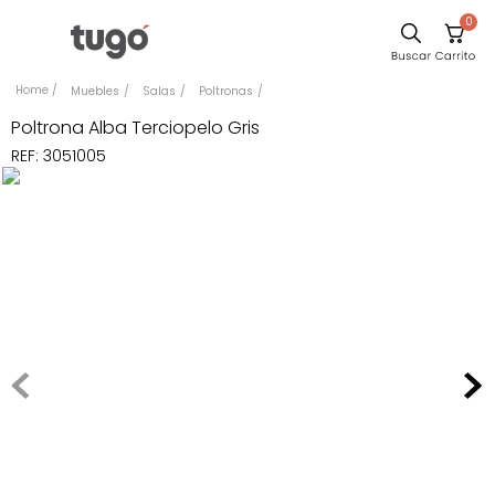
0
Comedor
Muebles
Salas
Poltronas
Escritorio
Poltrona Alba Terciopelo Gris
REF
:
3051005
Sillas
Silla
Sofa
Cuadros
Poltrona
Cama
Mesa Centro
Mesa Noche