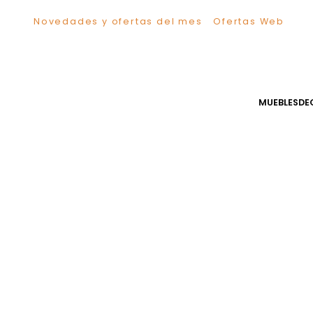
Novedades y ofertas del mes
Ofertas We
TÉRMINOS MÁS BUSCADOS
1
.
Sillas
2
.
Comedor
3
.
Silla
MUEB
4
.
Escritorio
5
.
Sofa
6
.
Cuadros
7
.
Poltrona
8
.
Cama
9
.
Mesa Centro
10
.
Mesa Noche