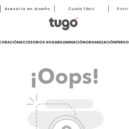
b
Asesoría en diseño
Cuota Fácil
LES
DECORACIÓN
ACCESORIOS HOGAR
ILUMINACIÓN
ORGANIZ
¡Oops!