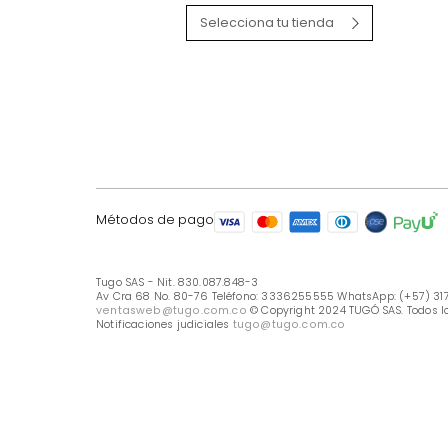
LÍNEA DE ATENCIÓN
Línea Nacional -333 6255555
Whastapp: (+57) 317 426 7836
UBICA TU TIENDA
Selecciona tu tienda
Métodos de pago