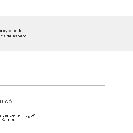
iciones y restricciones en la plataforma de Tugó S.A.S.
mis datos personales.
nstruímos tu proyecto de:
 auditorios, salas de espera.