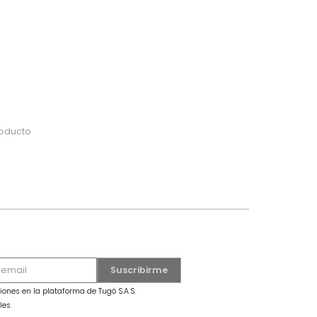
do
 o busca tu producto