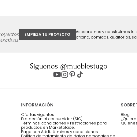
ter
Entiendo y acepto los términos, cond
Acepto, Autorizo el Tratamiento de 
ión sobre ofertas
Asesoramos y co
EMPIEZA TU PROYECTO
oficina, comidas,
Síguenos @mueblestugo