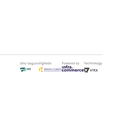
SOBRE TUGÓ
Blog
¿Quieres vender en Tugó?
Quienes Somos
de 