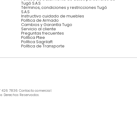
INFORMACIÓN
Ofertas vigentes
Protección al consumidor (SIC)
Términos, condiciones y restricciones para 
productos en Marketplace.
Pago con Addi, términos y condiciones.
Política de tratamiento de datos personales 
Tugó S.A.S
Términos, condiciones y restricciones Tugó 
S.A.S
Instructivo cuidado de muebles
Política de Armado
Cambios y Garantía Tugo 
Servicio al cliente
Preguntas frecuentes
Política Ptee
Política Sagrilaft
Política de Transporte