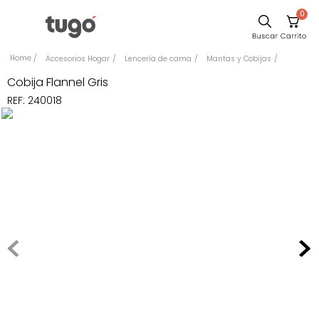
0
Sillas
Accesorios Hogar
Lencería de cama
Mantas y Cobijas
Comedor
Cobija Flannel Gris
REF
:
240018
Escritorio
Silla
Sofa
Cuadros
Poltrona
Cama
Mesa Centro
Mesa Noche