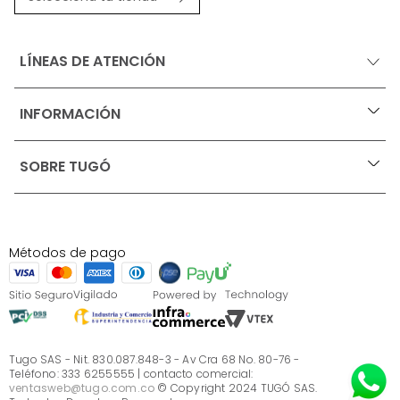
LÍNEAS DE ATENCIÓN
INFORMACIÓN
+
Ofertas vigentes
SOBRE TUGÓ
+
Protección al consumidor (SIC)
Términos, condiciones y restricciones para productos 
en Marketplace.
Blog
Pago con Addi, términos y condiciones.
Test de estilos
Política de tratamiento de datos personales de Tugó 
¿Quieres vender en Tugó?
S.A.S
Métodos de pago
Términos, condiciones y restricciones Tugó S.A.S
Instructivo cuidado de muebles
Sé parte de Tugó
¿Quiénes somos?
Servicio al cliente
Preguntas frecuentes
Tugo SAS - Nit. 830.087.848-3 - Av Cra 68 No. 80-76 -
Teléfono: 333 6255555 | contacto comercial:
ventasweb@tugo.com.co
© Copyright 2024 TUGÓ SAS.