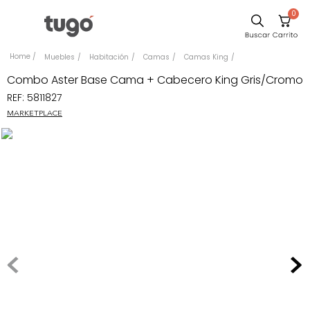
0
Comedor
Muebles
Habitación
Camas
Camas King
Escritorio
Combo Aster Base Cama + Cabecero King Gris/Cromo
REF
:
5811827
Sillas
MARKETPLACE
Silla
Sofa
Cuadros
Poltrona
Cama
Mesa Centro
Mesa Noche