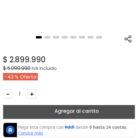
$
2
.
899
.
990
$
5
.
099
.
990
IVA incluido
43 %
－
＋
Agregar al carrito