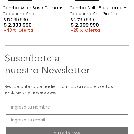
Combo Aster Base Cama +
Combo Delhi Basecama +
Cabecero King
Cabecero King Grafito
Taupe/Madera
$
5
.
099
.
990
$
2
.
799
.
990
$
2
.
899
.
990
$
2
.
099
.
990
43 %
25 %
Suscríbete a
nuestro Newsletter
Recibe antes que nadie información sobre ofertas
exclusivas y novedades.