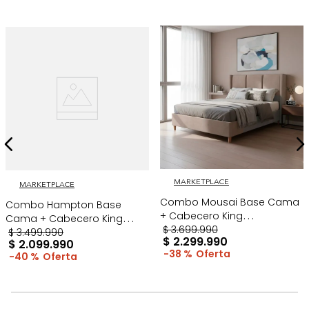
MARKETPLACE
MARKETPLACE
Combo Mousai Base Cama
Combo Hampton Base
+ Cabecero King
Cama + Cabecero King
Taupe/Madera
$
3
.
699
.
990
Taupe/Madera
$
3
.
499
.
990
$
2
.
299
.
990
$
2
.
099
.
990
38 %
40 %