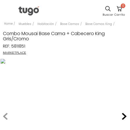
0
Sillas
Muebles
Habitación
Base Camas
Base Camas King
Comedor
Combo Mousai Base Cama + Cabecero King
Gris/Cromo
Silla
REF
:
5811851
Escritorio
MARKETPLACE
Sofa
Cuadros
Poltrona
Cama
Mesa Centro
Mesa Noche