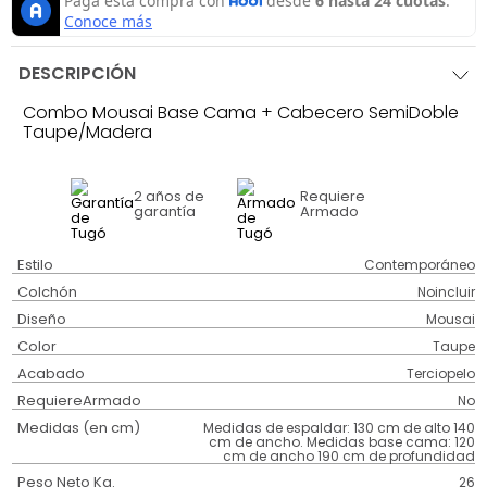
DESCRIPCIÓN
Combo Mousai Base Cama + Cabecero SemiDoble
Taupe/Madera
2 años
de
Requiere
garantía
Armado
Estilo
Contemporáneo
Colchón
Noincluir
Diseño
Mousai
Color
Taupe
Acabado
Terciopelo
RequiereArmado
No
Medidas (en cm)
Medidas de espaldar: 130 cm de alto 140
cm de ancho. Medidas base cama: 120
cm de ancho 190 cm de profundidad
Peso Neto Kg.
26