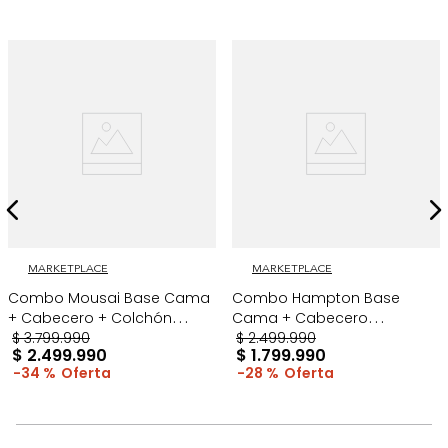
MARKETPLACE
MARKETPLACE
Combo Mousai Base Cama
Combo Hampton Base
+ Cabecero + Colchón
Cama + Cabecero
SemiDoble Taupe/Madera
$
3
.
799
.
990
SemiDoble Taupe/Madera
$
2
.
499
.
990
$
2
.
499
.
990
$
1
.
799
.
990
34 %
28 %