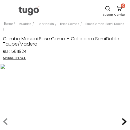
0
Sillas
Muebles
Habitación
Base Camas
Base Camas Semi Dobles
Comedor
Combo Mousai Base Cama + Cabecero SemiDoble
Escritorio
Taupe/Madera
REF
:
5811924
Silla
MARKETPLACE
Sofa
Cuadros
Poltrona
Cama
Mesa Centro
Mesa Noche