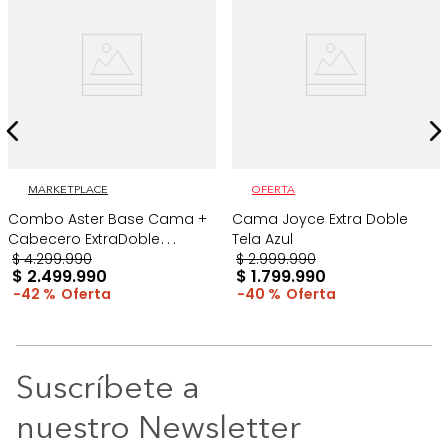
MARKETPLACE
OFERTA
Combo Aster Base Cama +
Cama Joyce Extra Doble
Cabecero ExtraDoble
Tela Azul
Taupe/Madera
$
4
.
299
.
990
$
2
.
999
.
990
$
2
.
499
.
990
$
1
.
799
.
990
42 %
40 %
Suscríbete a
nuestro Newsletter