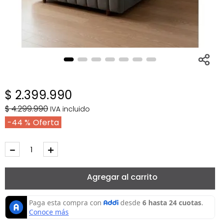
$
2
.
399
.
990
$
4
.
299
.
990
IVA incluido
44 %
－
＋
Agregar al carrito