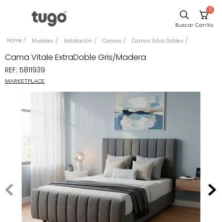
0
Sillas
Muebles
Habitación
Camas
Camas Extra Dobles
Comedor
Cama Vitale ExtraDoble Gris/Madera
REF
:
5811939
Escritorio
MARKETPLACE
Silla
Sofa
Cuadros
Poltrona
Cama
Mesa Centro
Mesa Noche