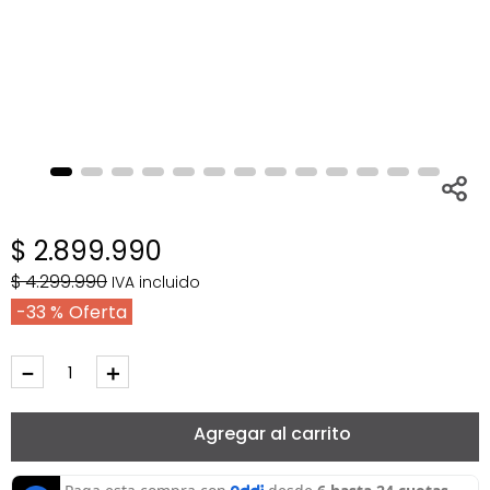
$
2
.
899
.
990
$
4
.
299
.
990
IVA incluido
33 %
－
＋
Agregar al carrito