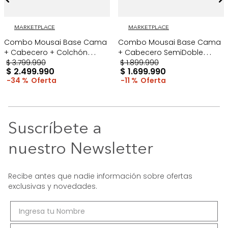
MARKETPLACE
MARKETPLACE
Combo Mousai Base Cama
Combo Mousai Base Cama
+ Cabecero + Colchón
+ Cabecero SemiDoble
SemiDoble Taupe/Madera
$
3
.
799
.
990
Taupe/Madera
$
1
.
899
.
990
$
2
.
499
.
990
$
1
.
699
.
990
34 %
11 %
Suscríbete a
nuestro Newsletter
Recibe antes que nadie información sobre ofertas
exclusivas y novedades.