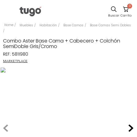
0
Comedor
Muebles
Habitación
Base Camas
Base Camas Semi Dobles
Escritorio
Combo Aster Base Cama + Cabecero + Colchón
Sillas
SemiDoble Gris/Cromo
REF
:
5811980
Silla
MARKETPLACE
Sofa
Cuadros
Poltrona
Cama
Mesa Centro
Mesa Noche