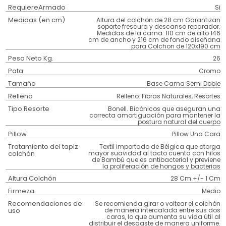
RequiereArmado
Si
Medidas (en cm)
Altura del colchon de 28 cm Garantizan
soporte frescura y descanso reparador.
Medidas de la cama: 110 cm de alto 146
cm de ancho y 216 cm de fondo diseñana
para Colchon de 120x190 cm
Peso Neto Kg.
26
Pata
Cromo
Tamaño
Base Cama Semi Doble
Relleno
Relleno: Fibras Naturales, Resortes
Tipo Resorte
Bonell. Bicónicos que aseguran una
correcta amortiguación para mantener la
postura natural del cuerpo
Pillow
Pillow Una Cara
Tratamiento del tapiz
Textil importado de Bélgica que otorga
colchón
mayor suavidad al tacto cuenta con hilos
de Bambú que es antibacterial y previene
la proliferación de hongos y bacterias
Altura Colchón
28 Cm +/- 1 Cm
Firmeza
Medio
Recomendaciones de
Se recomienda girar o voltear el colchón
uso
de manera intercalada entre sus dos
caras, lo que aumenta su vida útil al
distribuir el desgaste de manera uniforme.