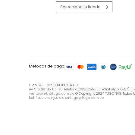
LÍNEA DE ATENCIÓN
Línea Nacional -333 6255555
Whastapp: (+57) 317 426 7836
UBICA TU TIENDA
Selecciona tu tienda
Métodos de pago