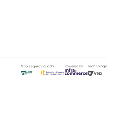
SOBRE TUGÓ
Blog
¿Quieres vender en Tugó?
Quienes Somos
de 