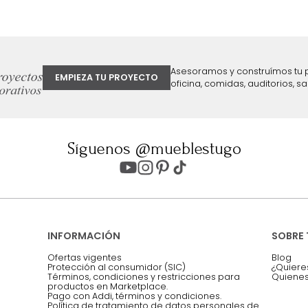
ter
Entiendo y acepto los términos, cond
Acepto, Autorizo el Tratamiento de 
ión sobre ofertas
Asesoramos y co
EMPIEZA TU PROYECTO
oficina, comidas,
Síguenos @mueblestugo