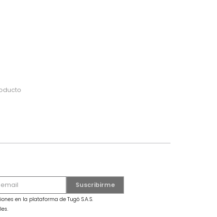
do
 o busca tu producto