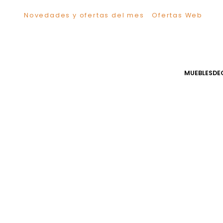
Novedades y ofertas del mes
Ofertas We
TÉRMINOS MÁS BUSCADOS
1
.
Sillas
2
.
Comedor
3
.
Escritorio
MUEB
4
.
Silla
5
.
Sofa
6
.
Cuadros
7
.
Poltrona
8
.
Cama
9
.
Mesa Centro
10
.
Mesa Noche