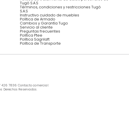
INFORMACIÓN
Ofertas vigentes
Protección al consumidor (SIC)
Términos, condiciones y restricciones para 
productos en Marketplace.
Pago con Addi, términos y condiciones.
Política de tratamiento de datos personales 
Tugó S.A.S
Términos, condiciones y restricciones Tugó 
S.A.S
Instructivo cuidado de muebles
Política de Armado
Cambios y Garantía Tugo 
Servicio al cliente
Preguntas frecuentes
Política Ptee
Política Sagrilaft
Política de Transporte