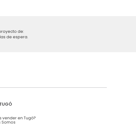
iciones y restricciones en la plataforma de Tugó S.A.S.
mis datos personales.
nstruímos tu proyecto de:
 auditorios, salas de espera.