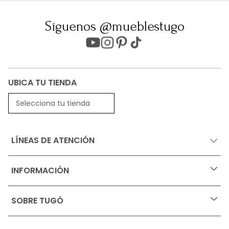
Síguenos @mueblestugo
UBICA TU TIENDA
Selecciona tu tienda
LÍNEAS DE ATENCIÓN
INFORMACIÓN
+
Ofertas vigentes
SOBRE TUGÓ
+
Protección al consumidor (SIC)
Términos, condiciones y restricciones para productos 
en Marketplace.