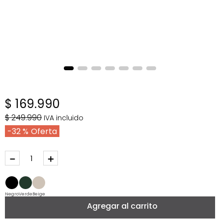
$
169
.
990
$
249
.
990
IVA incluido
32 %
－
＋
Negro
Verde
Beige
Agregar al carrito