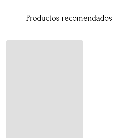
Productos recomendados
Almacenador De Jabón Flow
Almacenador De Jabón Flow
2,3L Beige
1,5L Grande Transparente
$
44
.
990
$
34
.
990
$
24
.
990
$
19
.
990
44 %
43 %