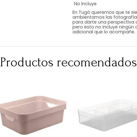
Estilo
Color
Acabado
Medidas (en c
Peso Neto Kg.
No Incluye
En Tugó queremo
ambientamos las
para darte una 
pero esto no inc
adicional que l
Productos recomen