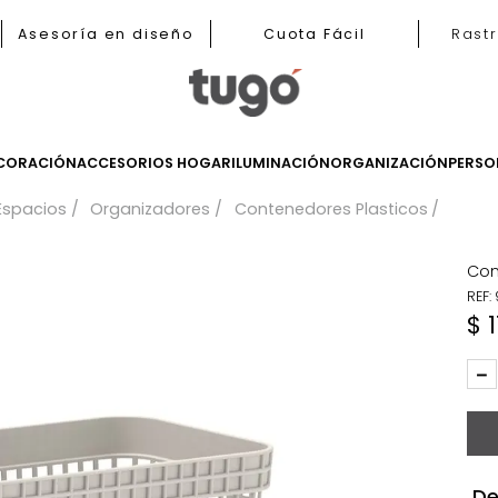
b
Asesoría en diseño
Cuota Fácil
LES
DECORACIÓN
ACCESORIOS HOGAR
ILUMINACIÓN
ORGANIZ
a Tus Espacios
Organizadores
Contenedores Plast