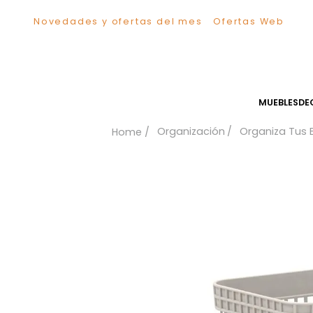
Novedades y ofertas del mes
Ofertas We
TÉRMINOS MÁS BUSCADOS
1
.
Sillas
2
.
Comedor
3
.
Escritorio
MUEB
4
.
Silla
Organización
Organiz
5
.
Sofa
6
.
Cuadros
7
.
Poltrona
8
.
Cama
9
.
Mesa Centro
10
.
Mesa Noche