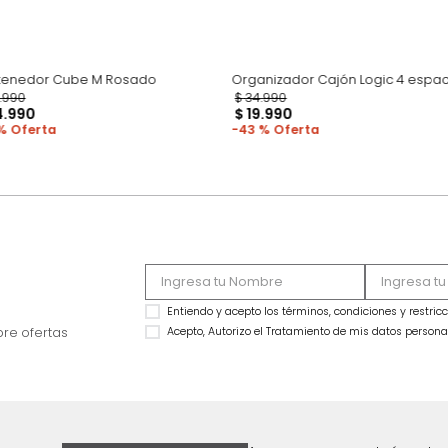
Contenedor Cube M Rosado
Organizador Cajón 
$
49
.
990
$
34
.
990
$
24
.
990
$
19
.
990
50 %
43 %