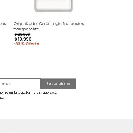
Logic 4 espacios
Organizador Cajón Logic 6 espacios
transparente
$
29
.
990
$
19
.
990
33 %