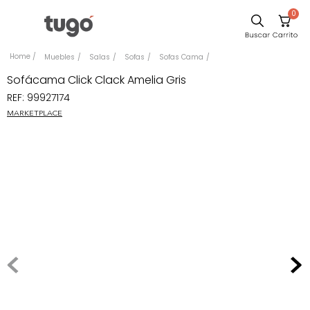
0
Sillas
Muebles
Salas
Sofas
Sofas Cama
Comedor
Sofácama Click Clack Amelia Gris
REF
:
99927174
Escritorio
MARKETPLACE
Silla
Sofa
Cuadros
Poltrona
Cama
Mesa Centro
Mesa Noche