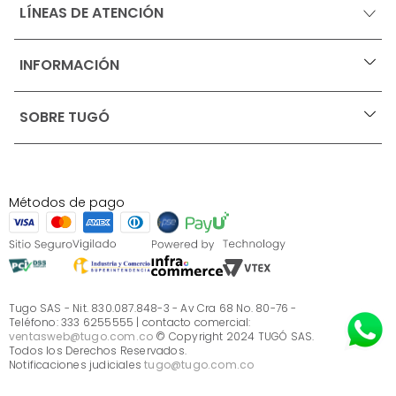
LÍNEAS DE ATENCIÓN
INFORMACIÓN
+
Ofertas vigentes
SOBRE TUGÓ
+
Protección al consumidor (SIC)
Términos, condiciones y restricciones para productos 
en Marketplace.
Blog
Pago con Addi, términos y condiciones.
Test de estilos
Política de tratamiento de datos personales de Tugó 
¿Quieres vender en Tugó?
S.A.S
Métodos de pago
Términos, condiciones y restricciones Tugó S.A.S
Instructivo cuidado de muebles
Sé parte de Tugó
¿Quiénes somos?
Servicio al cliente
Preguntas frecuentes
Tugo SAS - Nit. 830.087.848-3 - Av Cra 68 No. 80-76 -
Teléfono: 333 6255555 | contacto comercial:
ventasweb@tugo.com.co
© Copyright 2024 TUGÓ SAS.
Todos los Derechos Reservados.
Notificaciones judiciales
tugo@tugo.com.co