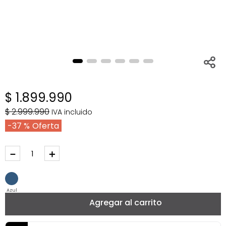
$
1
.
899
.
990
$
2
.
999
.
990
IVA incluido
37 %
－
＋
Azul
Agregar al carrito