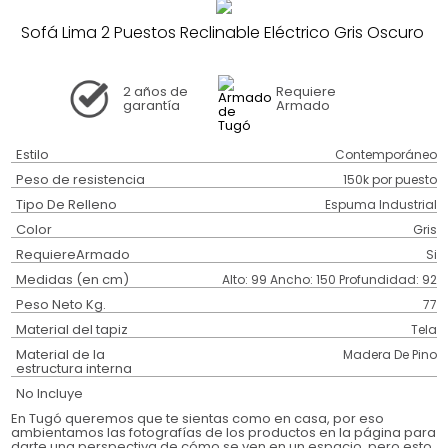
Sofá Lima 2 Puestos Reclinable Eléctrico Gris Oscuro
2 años
de
Requiere
garantía
Armado
Estilo
Contemporáneo
Peso de resistencia
150k por puesto
Tipo De Relleno
Espuma Industrial
Color
Gris
RequiereArmado
Si
Medidas (en cm)
Alto: 99 Ancho: 150 Profundidad: 92
Peso Neto Kg.
77
Material del tapiz
Tela
Material de la
Madera De Pino
estructura interna
No Incluye
En Tugó queremos que te sientas como en casa, por eso
ambientamos las fotografías de los productos en la página para
darte una perspectiva de cómo se ven en un espacio, pero esto