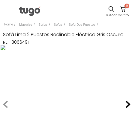
0
Comedor
Muebles
Salas
Sofas
Sofa Dos Puestos
Escritorio
Sofá Lima 2 Puestos Reclinable Eléctrico Gris Oscuro
REF
:
3066491
Sillas
Silla
Sofa
Cuadros
Poltrona
Cama
Mesa Centro
Mesa Noche