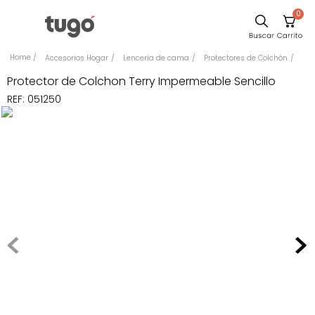
0
Sillas
Accesorios Hogar
Lencería de cama
Protectores de Colchón
Comedor
Protector de Colchon Terry Impermeable Sencillo
REF
:
051250
Escritorio
Silla
Sofa
Cuadros
Poltrona
Cama
Mesa Centro
Mesa Noche