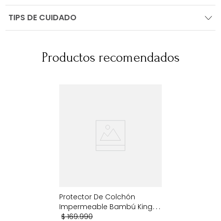
TIPS DE CUIDADO
Productos recomendados
Protector De Colchón
Impermeable Bambú King
Blanco
$
169
.
990