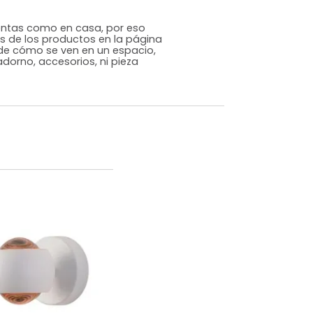
Moderno Clásico
Negro
Metal/Vidrio
m)
Alto: 50 Ancho: 15 Profundidad: 15
,83
s que te sientas como en casa, por eso
 fotografías de los productos en la página
perspectiva de cómo se ven en un espacio,
luye ningún adorno, accesorios, ni pieza
o acompañe.
dados