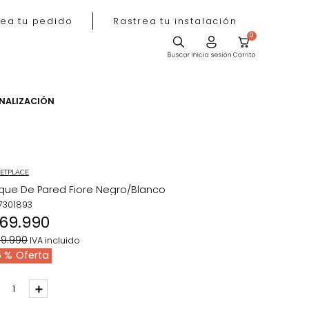
Rastrea tu pedido
Rastrea tu instala
ACIÓN
PERSONALIZACIÓN
MARKETPLACE
Aplique De Pared Fiore Negro/Blanco
REF
:
7301893
$
169
.
990
$
259
.
990
IVA incluido
35 %