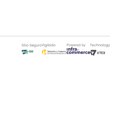
SOBRE TUGÓ
Blog
¿Quieres vender en Tugó?
Quienes Somos
de 