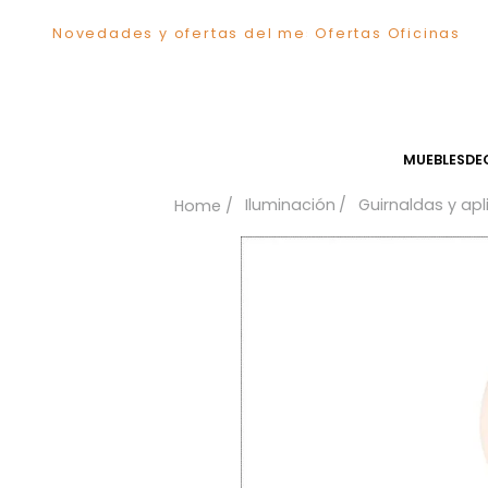
Novedades y ofertas del mes
Ofertas Ofici
TÉRMINOS MÁS BUSCADOS
1
.
Sillas
2
.
Comedor
3
.
Silla
MUEB
4
.
Escritorio
Iluminación
Guirnalda
5
.
Sofa
6
.
Cuadros
7
.
Poltrona
8
.
Cama
9
.
Mesa Centro
10
.
Mesa Noche