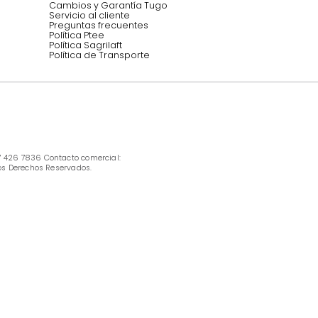
INFORMACIÓN
Ofertas vigentes
Protección al consumidor (SIC)
Términos, condiciones y restricciones para 
productos en Marketplace.
Pago con Addi, términos y condiciones.
Política de tratamiento de datos personales 
Tugó S.A.S
Términos, condiciones y restricciones Tugó 
S.A.S
Instructivo cuidado de muebles
Política de Armado
Cambios y Garantía Tugo 
Servicio al cliente
Preguntas frecuentes
Política Ptee
Política Sagrilaft
Política de Transporte