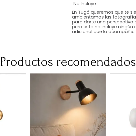
Estilo
Color
Acabado
Medidas (en c
Peso Neto Kg.
No Incluye
En Tugó queremo
ambientamos las
para darte una 
pero esto no inc
adicional que l
Productos recomen