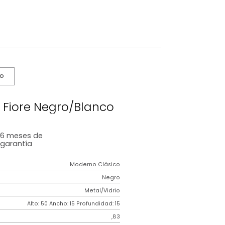
s De Cuidado
De Pared Fiore Negro/Blanco
6 meses
de
garantía