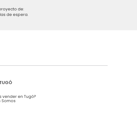
iciones y restricciones en la plataforma de Tugó S.A.S.
mis datos personales.
nstruímos tu proyecto de:
 auditorios, salas de espera.