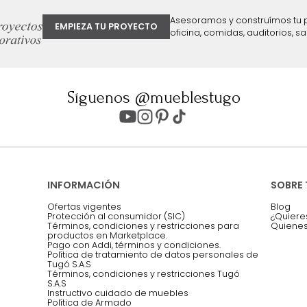
ter
Entiendo y acepto los términos, cond
Acepto, Autorizo el Tratamiento de 
ión sobre ofertas
Asesoramos y co
EMPIEZA TU PROYECTO
oficina, comidas,
Síguenos @mueblestugo