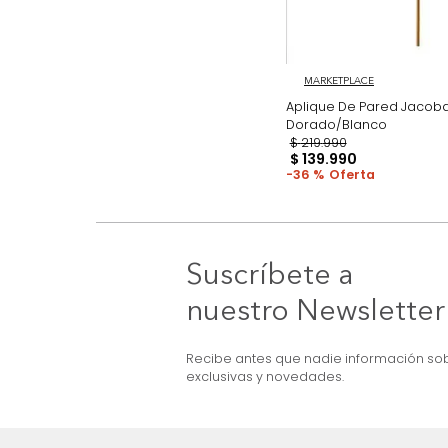
MARKETPLACE
Aplique De Pared
Dorado/Blanco
$
219
.
990
$
139
.
990
36 %