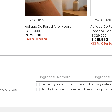
MARKETPLACE
 Jacoba
Aplique De Pared Ariel Negro
$
139
.
990
$
79
.
990
43 %