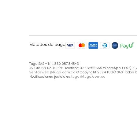
LÍNEA DE ATENCIÓN
Línea Nacional -333 6255555
Whastapp: (+57) 317 426 7836
UBICA TU TIENDA
Selecciona tu tienda