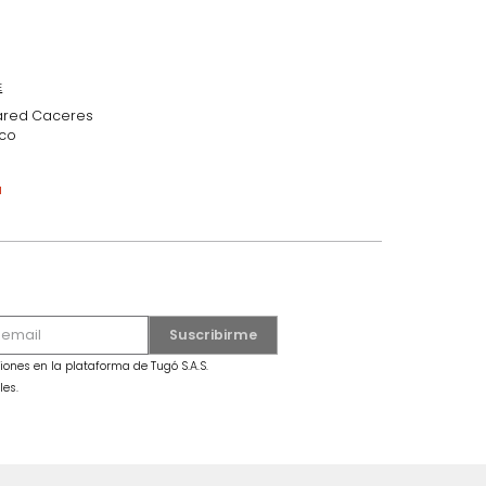
MARKETPLACE
Aplique De Pared Caceres
Dorado/Blanco
$
329
.
990
$
219
.
990
33 %