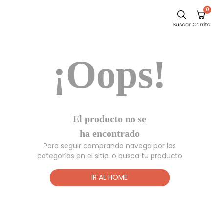
0
Sillas
¡Oops!
Comedor
Silla
Escritorio
Sofa
El producto no
Cuadros
se ha
encontrado
Poltrona
Para seguir comprando navega por las
Cama
categorías en el sitio, o busca tu producto
Mesa Centro
IR AL HOME
Mesa Noche