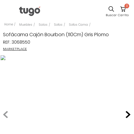
0
Sillas
Muebles
Salas
Sofas
Sofas Cama
Comedor
Sofácama Cajón Bourbon (110Cm) Gris Plomo
REF
:
3068550
Escritorio
MARKETPLACE
Silla
Sofa
Cuadros
Poltrona
Cama
Mesa Centro
Mesa Noche