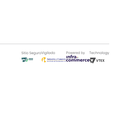
SOBRE TUGÓ
Blog
¿Quieres vender en Tugó?
Quienes Somos
de 