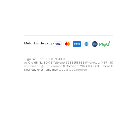
LÍNEA DE ATENCIÓN
Línea Nacional -333 6255555
Whastapp: (+57) 317 426 7836
UBICA TU TIENDA
Selecciona tu tienda