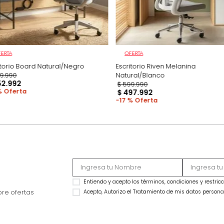
OFERTA
OFERTA
Escritorio Board Natural/Negro
Escritorio Riven Me
$
699
.
990
Natural/Blanco
$
552
.
992
$
599
.
990
21 %
$
497
.
992
17 %