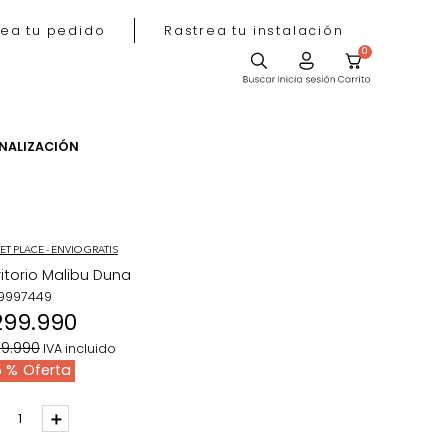
Rastrea tu pedido
Rastrea tu instala
ACIÓN
PERSONALIZACIÓN
MARKET PLACE - ENVIO GRATIS
Escritorio Malibu Duna
REF
:
9997449
$
299
.
990
$
399
.
990
IVA incluido
25 %