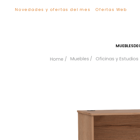
Novedades y ofertas del mes
Ofertas We
TÉRMINOS MÁS BUSCADOS
1
.
Sillas
2
.
Comedor
3
.
Escritorio
MUEB
4
.
Silla
Muebles
Oficinas y Es
5
.
Sofa
6
.
Cuadros
7
.
Poltrona
8
.
Cama
9
.
Mesa Centro
10
.
Mesa Noche