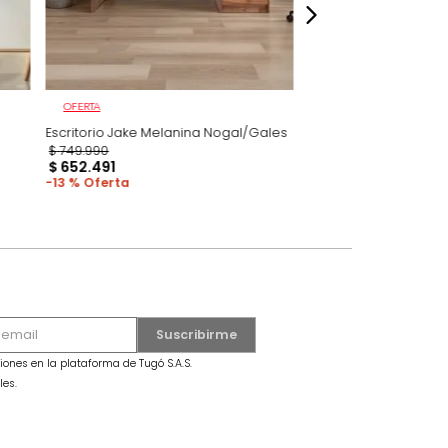
OFERTA
lanina
Escritorio Jake Melanina Nogal/Gales
$
749
.
990
$
652
.
491
13 %