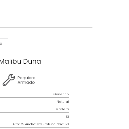
s De Cuidado
critorio Malibu Duna
2 años
de
Requiere
garantía
Armado