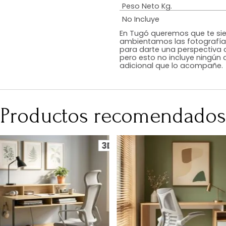
Estilo
Color
Acabado
RequiereArmad
Medidas (en c
Peso Neto Kg.
No Incluye
En Tugó queremo
ambientamos las
para darte una 
pero esto no inc
adicional que l
Productos recomen