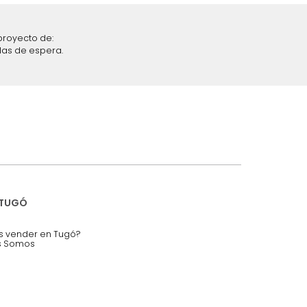
iciones y restricciones en la plataforma de Tugó S.A.S.
mis datos personales.
nstruímos tu proyecto de:
 auditorios, salas de espera.