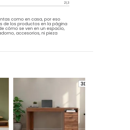
Genérico
Natural
Madera
o
Si
m)
Alto: 75 Ancho: 120 Profundidad: 53
21,3
s que te sientas como en casa, por eso
 fotografías de los productos en la página
perspectiva de cómo se ven en un espacio,
luye ningún adorno, accesorios, ni pieza
o acompañe.
dados