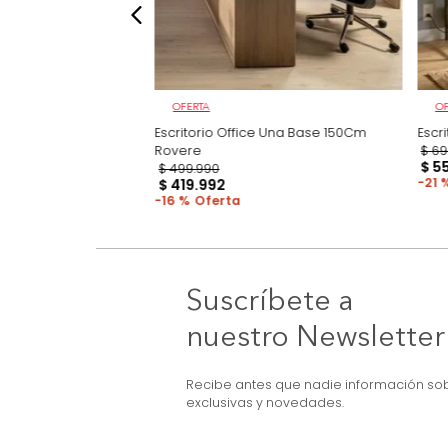
OFERTA
Melanina
Escritorio Office Una Base 150Cm
Rovere
$
499
.
990
$
419
.
992
16 %