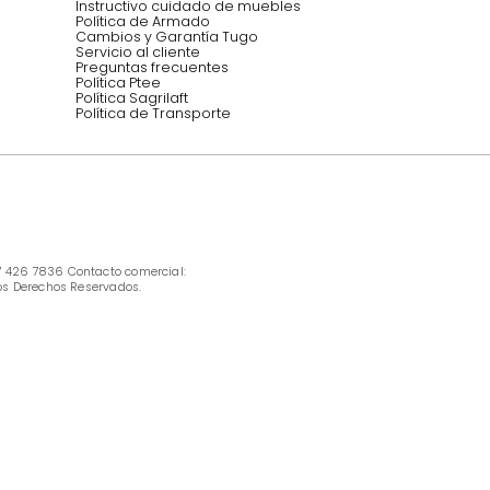
INFORMACIÓN
Ofertas vigentes
Protección al consumidor (SIC)
Términos, condiciones y restricciones para 
productos en Marketplace.
Pago con Addi, términos y condiciones.
Política de tratamiento de datos personales 
Tugó S.A.S
Términos, condiciones y restricciones Tugó 
S.A.S
Instructivo cuidado de muebles
Política de Armado
Cambios y Garantía Tugo 
Servicio al cliente
Preguntas frecuentes
Política Ptee
Política Sagrilaft
Política de Transporte