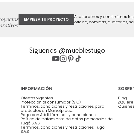
ter
Entiendo y acepto los términos, cond
Acepto, Autorizo el Tratamiento de 
ión sobre ofertas
Asesoramos y co
EMPIEZA TU PROYECTO
oficina, comidas,
Síguenos @mueblestugo