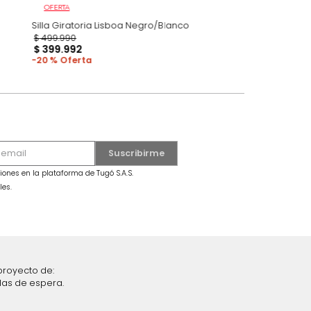
OFERTA
ncia Gris
Silla Giratoria Lisboa Negro/Blanco
$
499
.
990
$
399
.
992
20 %