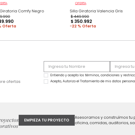
OFERTA
OFERTA
Silla Giratoria Comfy Negro
Silla Giratoria Vale
$
649
.
990
$
449
.
990
$
449
.
990
$
350
.
992
31 %
22 %