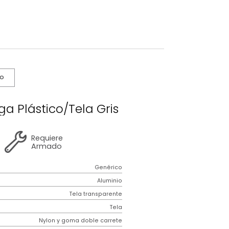
s De Cuidado
toria Praga Plástico/Tela Gris
2 años
de
Requiere
garantía
Armado