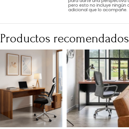
RequiereArmad
Medidas (en c
Peso Neto Kg.
Asiento
No Incluye
En Tugó queremo
ambientamos las
para darte una 
pero esto no inc
adicional que l
Productos recomen