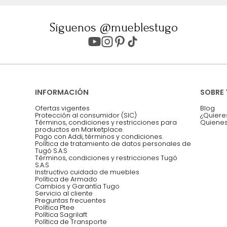
ter
Entiendo y acepto los términos, cond
Acepto, Autorizo el Tratamiento de 
ión sobre ofertas
Asesoramos y co
EMPIEZA TU PROYECTO
oficina, comidas,
Síguenos @mueblestugo