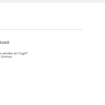
iciones y restricciones en la plataforma de Tugó S.A.S.
mis datos personales.
nstruímos tu proyecto de:
 auditorios, salas de espera.