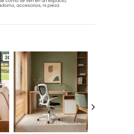
o
Si
m)
Alto: 108 Ancho: 68 Profundidad: 54
16,5
(sube/baja), Rotación de 360°
s que te sientas como en casa, por eso
 fotografías de los productos en la página
perspectiva de cómo se ven en un espacio,
luye ningún adorno, accesorios, ni pieza
o acompañe.
dados