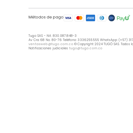
LÍNEA DE ATENCIÓN
Línea Nacional -333 6255555
Whastapp: (+57) 317 426 7836
UBICA TU TIENDA
Selecciona tu tienda
Métodos de pago