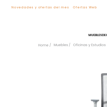
Novedades y ofertas del mes
Ofertas We
TÉRMINOS MÁS BUSCADOS
1
.
Sillas
2
.
Comedor
3
.
Escritorio
MUEB
4
.
Silla
Muebles
Oficinas y Es
5
.
Sofa
6
.
Cuadros
7
.
Poltrona
8
.
Cama
9
.
Mesa Centro
10
.
Mesa Noche