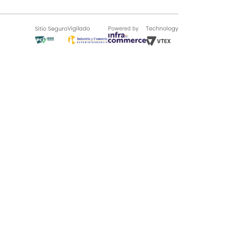
SOBRE TUGÓ
Blog
¿Quieres vender en Tugó?
Quienes Somos
de 