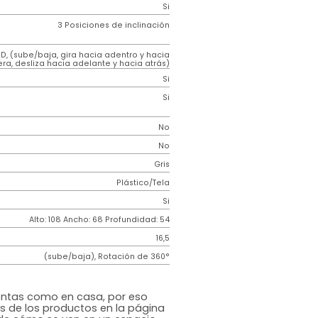
Genérico
e
Aluminio
ar
Tela transparente
ento
Tela
 Ruedas
Nylon y goma doble carrete
tura
Si
3 Posiciones de inclinación
3D, (sube/baja, gira hacia adentro y hacia
afuera, desliza hacia adelante y hacia atrás)
r
Si
r
Si
No
uable
No
Gris
Plástico/Tela