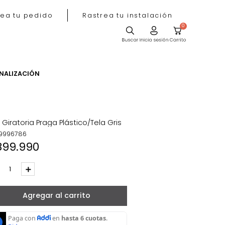
Rastrea tu pedido
Rastrea tu instala
ACIÓN
PERSONALIZACIÓN
Silla Giratoria Praga Plástico/Tela Gris
REF
:
9996786
$
899
.
990
－
＋
Agregar al carrito