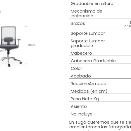
Estilo
Material de Bas
Material Espald
Material del asi
Material de las
Graduable en al
Mecanismo de
inclinación
Brazos
Soporte Lumba
Soporte Lumba
graduable
Cabecero
Cabecero Grad
Color
Acabado