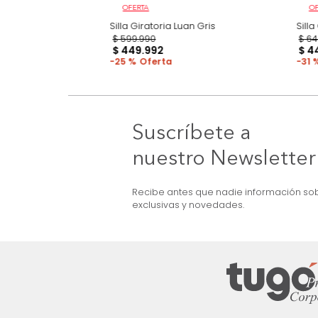
OFERTA
Corp Negro
Silla Giratoria Luan Gris
$
599
.
990
$
449
.
992
25 %