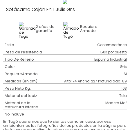
Sofácama Cajón En L Julis Gris
2 años
de
Requiere
garantía
Armado
Estilo
Contemporáneo
Peso de resistencia
150k por puesto
Tipo De Relleno
Espuma Industrial
Color
Gris
RequiereArmado
Si
Medidas (en cm)
Alto: 74 Ancho: 227 Profundidad: 89
Peso Neto Kg.
103
Material del tapiz
Tela
Material de la
Madera Mdf
estructura interna
No Incluye
En Tugó queremos que te sientas como en casa, por eso
ambientamos las fotografías de los productos en la página para
darte una perspectiva de cómo se ven en un espacio, pero esto