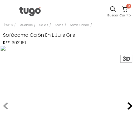
0
Sillas
Muebles
Salas
Sofas
Sofas Cama
Comedor
Sofácama Cajón En L Julis Gris
REF
:
3031161
Silla
Escritorio
Sofa
Cuadros
Poltrona
Cama
Mesa Centro
Mesa Noche