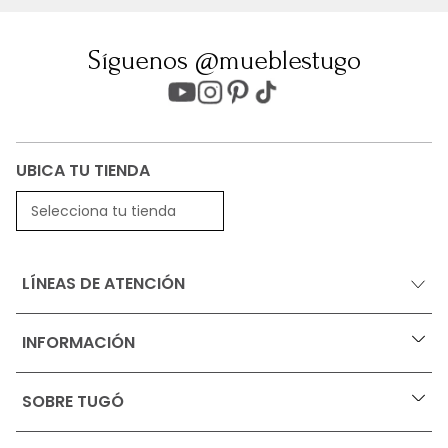
Síguenos @mueblestugo
UBICA TU TIENDA
Selecciona tu tienda
LÍNEAS DE ATENCIÓN
INFORMACIÓN
+
Ofertas vigentes
SOBRE TUGÓ
+
Protección al consumidor (SIC)
Términos, condiciones y restricciones para productos 
en Marketplace.