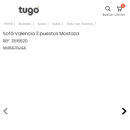
0
Comedor
Muebles
Salas
Sofas
Sofa Tres Puestos
Escritorio
Sofá Valencia 3 puestos Mostaza
REF
:
3516620
Sillas
MARKETPLACE
Silla
Sofa
Cuadros
Poltrona
Cama
Mesa Centro
Mesa Noche