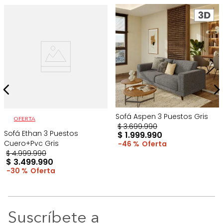
Sofá Aspen 3 Puestos Gris
OFERTA
$
3
.
699
.
990
Sofá Ethan 3 Puestos
$
1
.
999
.
990
Cuero+Pvc Gris
46 %
$
4
.
999
.
990
$
3
.
499
.
990
30 %
Suscríbete a