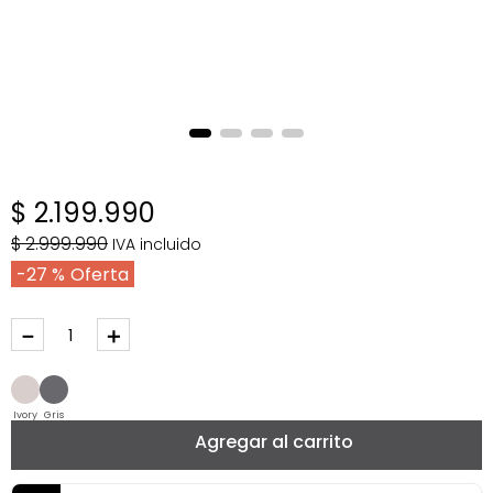
$
2
.
199
.
990
$
2
.
999
.
990
IVA incluido
27 %
－
＋
Ivory
Gris
Agregar al carrito