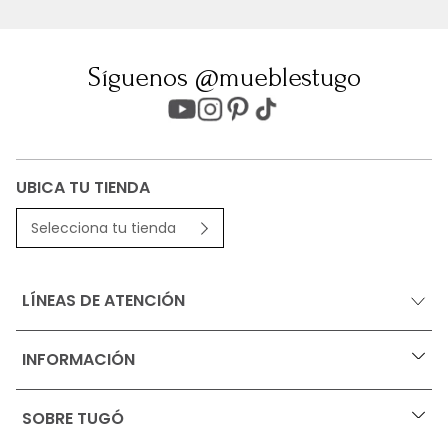
Síguenos @mueblestugo
UBICA TU TIENDA
Selecciona tu tienda
LÍNEAS DE ATENCIÓN
INFORMACIÓN
+
Ofertas vigentes
SOBRE TUGÓ
+
Protección al consumidor (SIC)