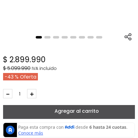
$
2
.
899
.
990
$
5
.
099
.
990
IVA incluido
43 %
－
＋
Agregar al carrito