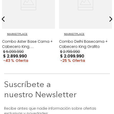
MARKETPLACE
MARKETPLACE
Combo Aster Base Cama +
Combo Delhi Basecama +
Cabecero King
Cabecero King Grafito
Taupe/Madera
$
5
.
099
.
990
$
2
.
799
.
990
$
2
.
899
.
990
$
2
.
099
.
990
43 %
25 %
Suscríbete a
nuestro Newsletter
Recibe antes que nadie información sobre ofertas
exclusivas y novedades.