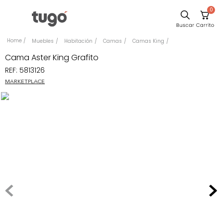
0
Sillas
Muebles
Habitación
Camas
Camas King
Comedor
Cama Aster King Grafito
REF
:
5813126
Silla
MARKETPLACE
Escritorio
Sofa
Cuadros
Poltrona
Cama
Mesa Centro
Mesa Noche