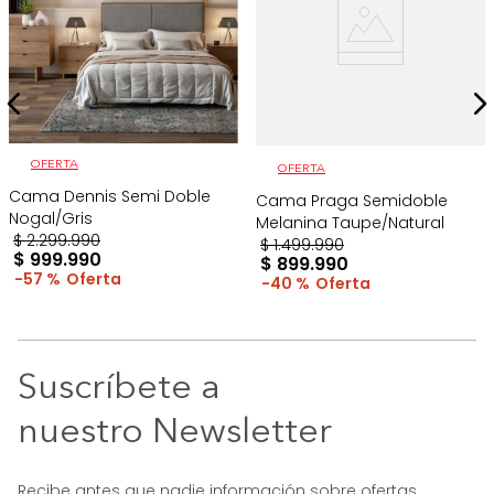
OFERTA
OFERTA
Cama Dennis Semi Doble
Cama Praga Semidoble
Nogal/Gris
Melanina Taupe/Natural
$
2
.
299
.
990
$
1
.
499
.
990
$
999
.
990
$
899
.
990
57 %
40 %
Suscríbete a
nuestro Newsletter
Recibe antes que nadie información sobre ofertas