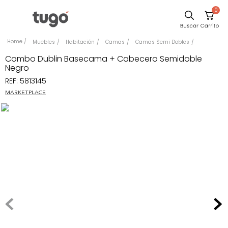
0
Comedor
Muebles
Habitación
Camas
Camas Semi Dobles
Escritorio
Combo Dublin Basecama + Cabecero Semidoble
Negro
Sillas
REF
:
5813145
Silla
MARKETPLACE
Sofa
Cuadros
Poltrona
Cama
Mesa Centro
Mesa Noche