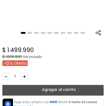
$
1
.
499
.
990
$
1
.
699
.
990
IVA incluido
12 %
－
＋
Agregar al carrito