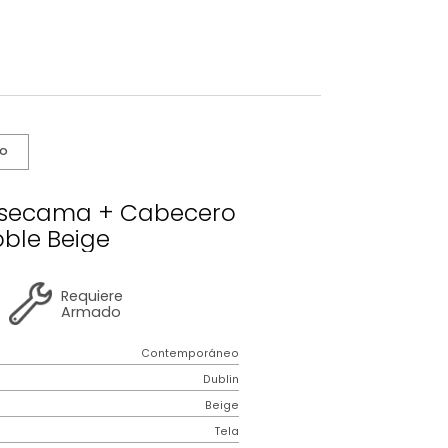
s De Cuidado
blin Basecama + Cabecero
Semidoble Beige
2 años
de
Requiere
garantía
Armado