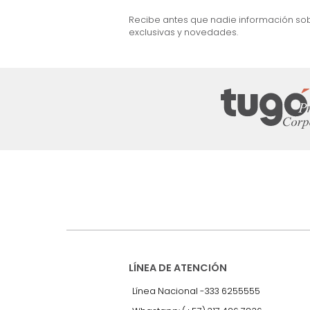
e Marc Nogal
Cama Dennis Semi Doble Nogal/Gris
$
2
.
299
.
990
$
999
.
990
57 %
Suscríbete a
nuestro Newslet
Recibe antes que nadie informac
exclusivas y novedades.