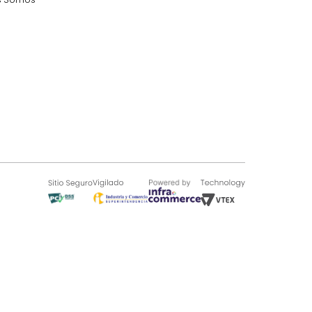
SOBRE TUGÓ
Blog
¿Quieres vender en Tugó?
Quienes Somos
de 