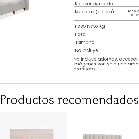
Estilo
Diseño
Color
Acabado
RequiereArmad
Medidas (en c
Peso Neto Kg.
Pata
Tamaño
No Incluye
No incluye adorn
imágenes son so
producto.