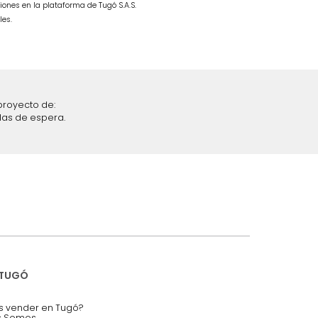
ble Taupe
Combo Fiora Cama + Colchón
SemiDoble Taupe/Madera
$
4
.
299
.
990
$
2
.
499
.
990
42 %
iciones y restricciones en la plataforma de Tugó S.A.S.
mis datos personales.
nstruímos tu proyecto de:
 auditorios, salas de espera.