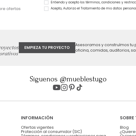
Cama Praga Semidoble Melanina
Cama Bony Semido
Taupe/Natural
$
2
.
799
.
990
$
1
.
899
.
990
$
1
.
499
.
990
32 %
$
899
.
990
40 %
ter
Entiendo y acepto los términos, cond
Acepto, Autorizo el Tratamiento de 
ión sobre ofertas
Asesoramos y co
EMPIEZA TU PROYECTO
oficina, comidas,