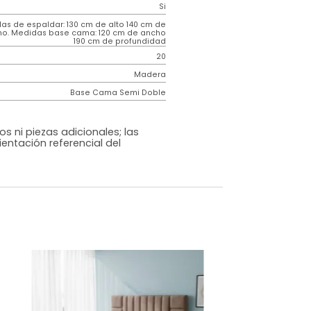
Contemporáneo
Dublin
Beige
Tela
o
Si
m)
Medidas de espaldar: 130 cm de alto 140 cm de
ancho. Medidas base cama: 120 cm de ancho
190 cm de profundidad
20
Madera
Base Cama Semi Doble
os, accesorios ni piezas adicionales; las
lo una ambientación referencial del