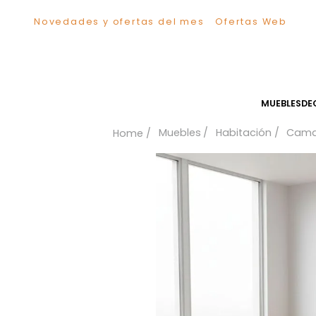
Novedades y ofertas del mes
Ofertas We
TÉRMINOS MÁS BUSCADOS
1
.
Comedor
2
.
Escritorio
3
.
Sillas
MUEB
4
.
Silla
Muebles
Habitación
5
.
Sofa
6
.
Cuadros
7
.
Poltrona
8
.
Cama
9
.
Mesa Centro
10
.
Mesa Noche