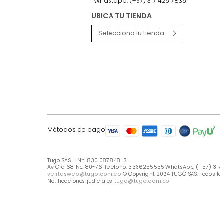
LÍNEA DE ATENCIÓN
Línea Nacional -333 6255555
Whastapp: (+57) 317 426 7836
UBICA TU TIENDA
Selecciona tu tienda