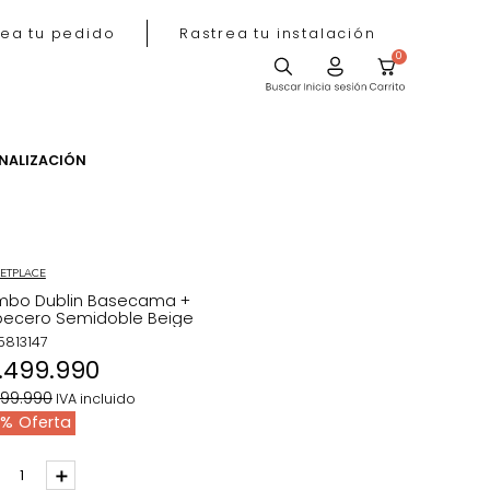
Rastrea tu pedido
Rastrea tu instala
ACIÓN
PERSONALIZACIÓN
MARKETPLACE
Combo Dublin Basecama +
Cabecero Semidoble Beige
REF
:
5813147
$
1
.
499
.
990
$
1
.
699
.
990
IVA incluido
12 %