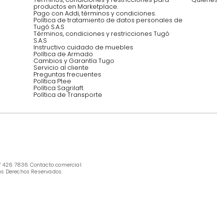
Síguenos @mueblestugo
INFORMACIÓN
Ofertas vigentes
Protección al consumidor (SIC)
Términos, condiciones y restricciones para 
productos en Marketplace.
Pago con Addi, términos y condiciones.
Política de tratamiento de datos personales 
Tugó S.A.S
Términos, condiciones y restricciones Tugó 
S.A.S
Instructivo cuidado de muebles
Política de Armado
Cambios y Garantía Tugo 