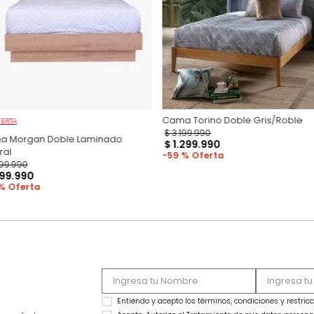
Productos recomen
Cama Torino Doble
OFERTA
$
3
.
199
.
990
Cama Morgan Doble Laminado
$
1
.
299
.
990
Natural
59 %