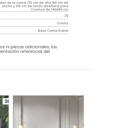
Contemporáneo
Fiora
Negro
Tela
o
Si
m)
Medidas de la cama: 130 cm de alto 166 cm de
ancho y 216 cm de fondo diseñana para
Colchon de 140x190 cm
25
Cromo
Base Cama Doble
os, accesorios ni piezas adicionales; las
lo una ambientación referencial del