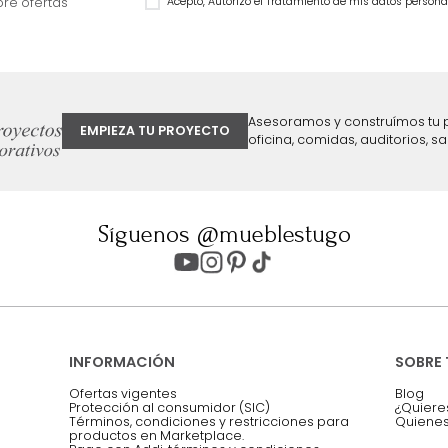
$
1
.
999
.
990
$
1
.
199
.
990
40 %
ter
Entiendo y acepto los términos, cond
Acepto, Autorizo el Tratamiento de 
ión sobre ofertas
Asesoramos y co
EMPIEZA TU PROYECTO
oficina, comidas,