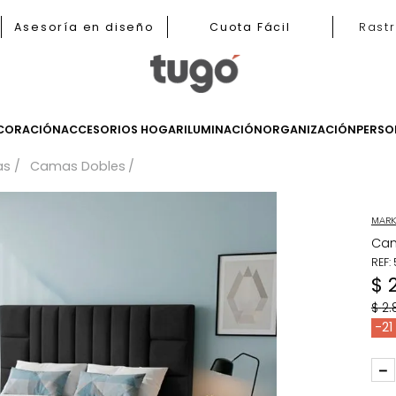
b
Asesoría en diseño
Cuota Fácil
LES
DECORACIÓN
ACCESORIOS HOGAR
ILUMINACIÓN
ORGANIZ
Camas
Camas Dobles