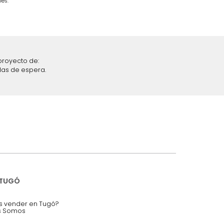
$
849
.
990
43 %
iciones y restricciones en la plataforma de Tugó S.A.S.
mis datos personales.
nstruímos tu proyecto de:
 auditorios, salas de espera.