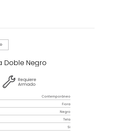
s De Cuidado
a Fiora Doble Negro
2 años
de
Requiere
garantía
Armado