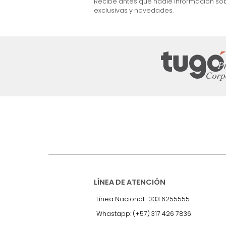
$
1
.
599
.
990
36 %
Suscríbete a
nuestro Newslet
Recibe antes que nadie informac
exclusivas y novedades.