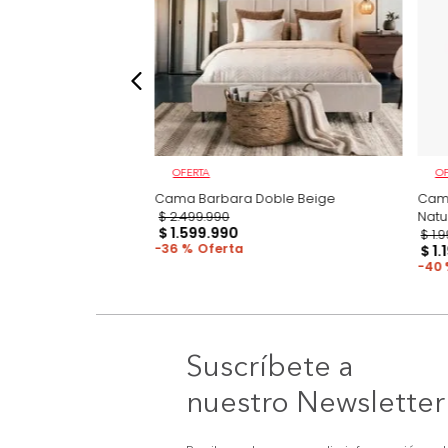
OFERTA
ma + Colchón Doble
Cama Barbara Doble Beige
$
2
.
499
.
990