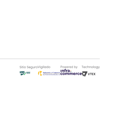
SOBRE TUGÓ
Blog
¿Quieres vender en Tugó?
Quienes Somos
de 