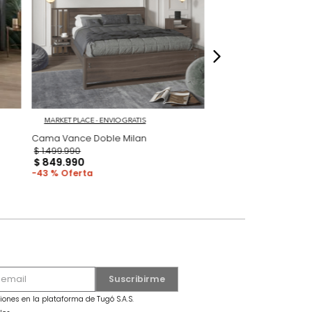
dados
 Gris/Roble
MARKET PLACE - ENVIO GRATIS
Cama Vance Doble Milan
$
1
.
499
.
990