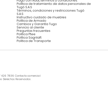
Síguenos @mueblestugo
INFORMACIÓN
Ofertas vigentes
Protección al consumidor (SIC)
Términos, condiciones y restricciones para 
productos en Marketplace.
Pago con Addi, términos y condiciones.
Política de tratamiento de datos personales 
Tugó S.A.S
Términos, condiciones y restricciones Tugó 
S.A.S
Instructivo cuidado de muebles
Política de Armado
Cambios y Garantía Tugo 
Servicio al cliente
Preguntas frecuentes