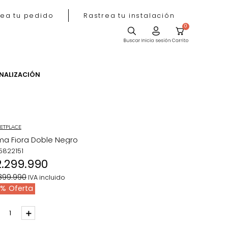
Rastrea tu pedido
Rastrea tu instala
ACIÓN
PERSONALIZACIÓN
MARKETPLACE
Cama Fiora Doble Negro
REF
:
5822151
$
2
.
299
.
990
$
2
.
899
.
990
IVA incluido
21 %