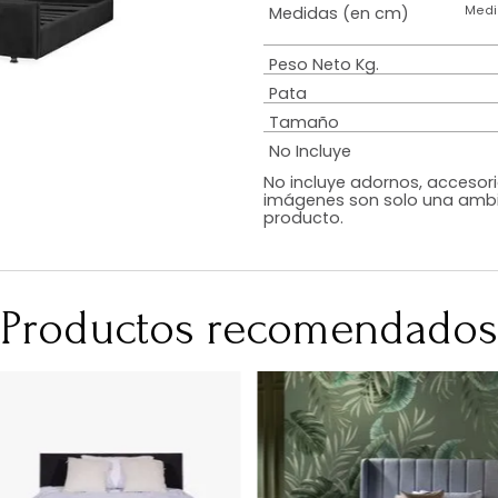
Estilo
Diseño
Color
Acabado
RequiereArmad
Medidas (en c
Peso Neto Kg.
Pata
Tamaño
No Incluye
No incluye adorn
imágenes son so
producto.