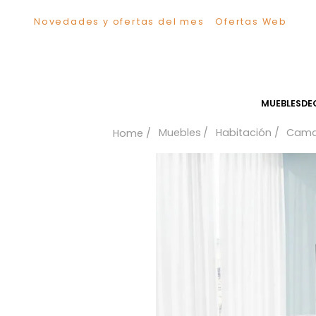
Novedades y ofertas del mes
Ofertas We
TÉRMINOS MÁS BUSCADOS
1
.
Sillas
2
.
Comedor
3
.
Silla
MUEB
4
.
Escritorio
Muebles
Habitación
5
.
Sofa
6
.
Cuadros
7
.
Poltrona
8
.
Cama
9
.
Mesa Centro
10
.
Mesa Noche