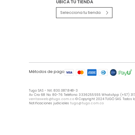
LÍNEA DE ATENCIÓN
Línea Nacional -333 6255555
Whastapp: (+57) 317 426 7836
UBICA TU TIENDA
Selecciona tu tienda