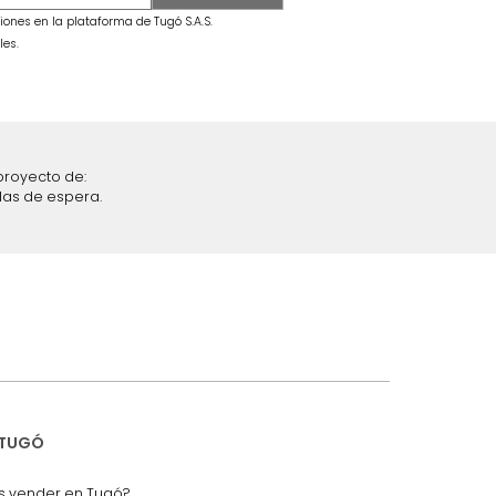
secama +
Combo Fiora Cama + Colchón King
Taupe/Madera
$
6
.
299
.
990
$
3
.
399
.
990
46 %
iciones y restricciones en la plataforma de Tugó S.A.S.
mis datos personales.
nstruímos tu proyecto de:
 auditorios, salas de espera.