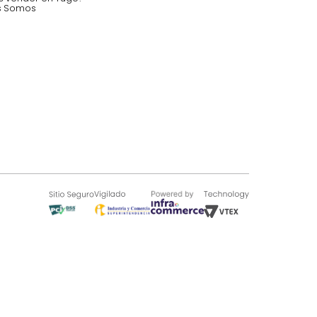
SOBRE TUGÓ
Blog
¿Quieres vender en Tugó?
Quienes Somos
de 