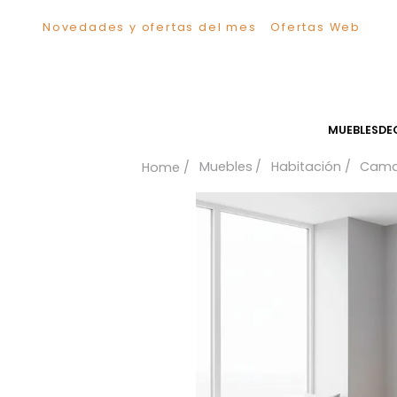
Novedades y ofertas del mes
Ofertas We
TÉRMINOS MÁS BUSCADOS
1
.
Sillas
2
.
Comedor
3
.
Silla
MUEB
4
.
Escritorio
Muebles
Habitación
5
.
Sofa
6
.
Cuadros
7
.
Poltrona
8
.
Cama
9
.
Mesa Centro
10
.
Mesa Noche