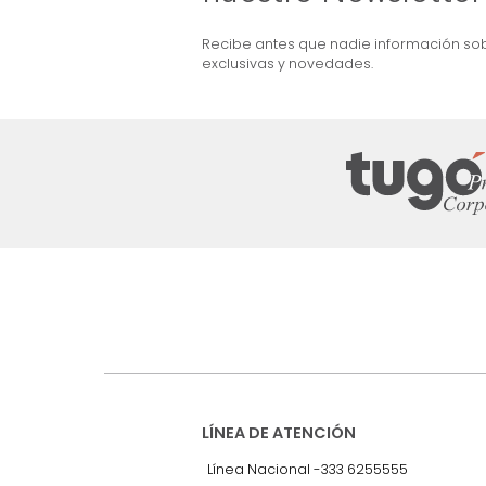
ma + Colchón King
Combo Aster Base Cama +
Cabecero King Taupe/Madera
$
5
.
099
.
990
$
2
.
899
.
990
43 %
Suscríbete a
nuestro Newslet
Recibe antes que nadie informac
exclusivas y novedades.