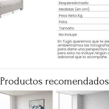
Estilo
Diseño
Color
Acabado
RequiereArmad
Medidas (en c
Peso Neto Kg.
Pata
Tamaño
No Incluye
En Tugó queremo
ambientamos las
para darte una 
pero esto no inc
adicional que l