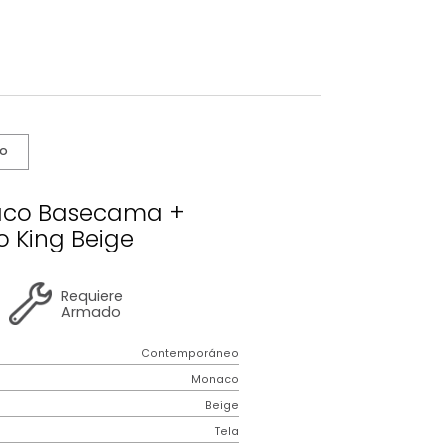
s De Cuidado
o Monaco Basecama +
abecero King Beige
2 años
de
Requiere
garantía
Armado