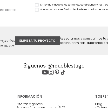
Combo Delhi Basecama + Cabecero
Combo Monaco Ba
King Grafito
Cabecero King Gris
$
2
.
799
.
990
$
3
.
999
.
990
$
2
.
099
.
990
$
2
.
299
.
990
25 %
43 %
ter
Entiendo y acepto los términos, cond
Acepto, Autorizo el Tratamiento de 
ión sobre ofertas
Asesoramos y co
EMPIEZA TU PROYECTO
oficina, comidas,