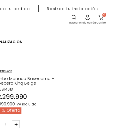
Rastrea tu pedido
Rastrea tu instala
ACIÓN
PERSONALIZACIÓN
MARKETPLACE
Combo Monaco Basecama +
Cabecero King Beige
REF
:
5814613
$
2
.
299
.
990
$
3
.
999
.
990
IVA incluido
43 %