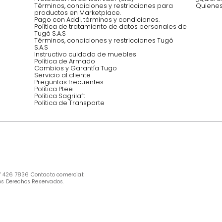
Síguenos @mueblestugo
INFORMACIÓN
Ofertas vigentes
Protección al consumidor (SIC)
Términos, condiciones y restricciones para 
productos en Marketplace.
Pago con Addi, términos y condiciones.
Política de tratamiento de datos personales 
Tugó S.A.S
Términos, condiciones y restricciones Tugó 
S.A.S
Instructivo cuidado de muebles
Política de Armado