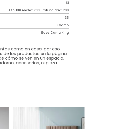
Contemporáneo
Monaco
Beige
Tela
o
Si
m)
Alto: 130 Ancho: 200 Profundidad: 200
35
Cromo
Base Cama King
s que te sientas como en casa, por eso
 fotografías de los productos en la página
perspectiva de cómo se ven en un espacio,
luye ningún adorno, accesorios, ni pieza
o acompañe.